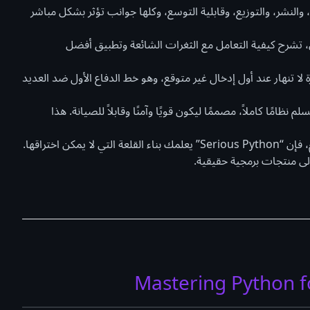
ـ API، وإدارة الوحدات، والنشر، والتوزيع، وقابلية التوسع، وكلها جوانب تؤثر بشكل مباشر
تشرح كيفية التعامل مع الثغرات الشائعة وتطبيق أفضل
 لا تنهار عند أول إدخال غير متوقع، وهو خط الدفاع الأول ضد العديد
ظامًا كاملاً، مصممًا ليكون قويًا وآمنًا وقابلاً للصيانة. هذا
: إذا كان “Black Hat Python” يعلمك الهجوم، فإن “Serious Python” يعلمك بناء القلعة التي لا يمكن اختراقها.
ى منتجات برمجية حقيقية.