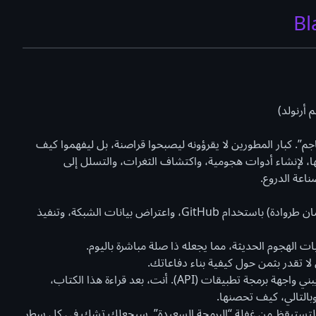
جم”. كبار المطورين لا يقرؤونه ليصبحوا قراصنة، بل ليفهموا كيف
ها، لإنشاء أدوات هجومية، واكتشاف الثغرات، والتسلل إلى
اعة الدروع.
: يعلمك الكتاب كيفية إنشاء تروجان (حصان طروادة) باستخدام GitHub، واعتراض بيانات الشبكة، وتنفيذ
ا تقدر بثمن حول كيفية بناء دفاعاتك.
خريج المعسكر التدريبي يعرف كيف يبني واجهة برمجة تطبيقات (API). أنت، بعد قراءة هذا الكتاب،
التالي، كيف تحصنها.
جها لتستيقظ من غفلة “البرمجة السعيدة”. سيجعلك تشك في كل سطر