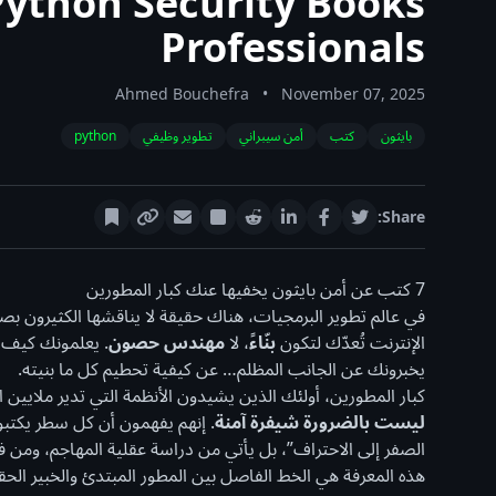
ython Security Books
Professionals
Ahmed Bouchefra
•
November 07, 2025
بايثون
كتب
أمن سيبراني
تطوير وظيفي
python
Share:
7 كتب عن أمن بايثون يخفيها عنك كبار المطورين
في عالم تطوير البرمجيات، هناك حقيقة لا يناقشها الكثيرون ب
الإنترنت تُعدّك لتكون
بنّاءً
، لا
مهندس حصون
. يعلمونك كيف ت
يخبرونك عن الجانب المظلم… عن كيفية تحطيم كل ما بنيته.
كبار المطورين، أولئك الذين يشيدون الأنظمة التي تدير ملايين
ليست بالضرورة شيفرة آمنة
. إنهم يفهمون أن كل سطر يكتبون
الصفر إلى الاحتراف”، بل يأتي من دراسة عقلية المهاجم، ومن ف
هذه المعرفة هي الخط الفاصل بين المطور المبتدئ والخبير ال