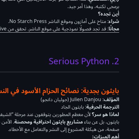
برمجي تكتبه، وهذا أمر جيد.
أين تجده؟
شراء
: متاح على أمازون وموقع الناشر No Starch Press.
مجانًا
: قد تجد فصولًا نموذجية على موقع الناشر. تحقق من Internet Archive للإصدارات القديمة.
2. Serious Python
بايثون بجدية: نصائح الحزام الأسود في النش
المؤلف
: Julien Danjou (جوليان دانجو)
الترجمة الحرفية
: بايثون الجاد
لماذا هو سر؟
لأن معظم المطورين يتوقفون عند مرحلة “الشيفرة 
بايثون، بل عن بناء
مشاريع بايثون احترافية ومحصنة
. الأمن
صفحة، من هيكلة المشروع إلى النشر والتعامل مع الأخطاء.
أهم الميزات: