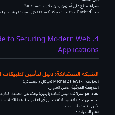
شراء
: متاح على أمازون ومن خلال ناشره Packt.
مجانًا
: Packt غالبًا ما تقدم كتابًا مجانيًا كل يوم، لذا راقب موقعهم. قد تجده أيضًا في بعض المكتبات الرقمية الجامعية.
uide to Securing Modern Web
Applications
الشبكة المتشابكة: دليل لتأمين تطبيقات ا
المؤلف
: Michal Zalewski (ميكال زاليفسكي)
الترجمة الحرفية
: نفس العنوان.
لماذا هو سر؟
لأنه ليس كتاب بايثون! وهذه هي الخدعة. كبار 
تخصص بحد ذاته، ومبادئه تتجاوز أي لغة برمجة. هذا الكتاب، ال
لأمن متصفحات الويب.
أهم الميزات: