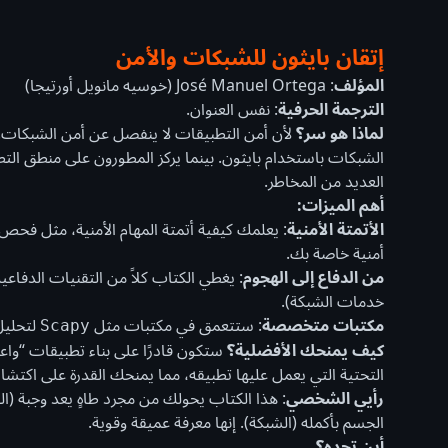
إتقان بايثون للشبكات والأمن
المؤلف
: José Manuel Ortega (خوسيه مانويل أورتيجا)
الترجمة الحرفية
: نفس العنوان.
لماذا هو سر؟
لأن أمن التطبيقات لا ينفصل عن أمن الشبكات. ه
الشبكات باستخدام بايثون. بينما يركز المطورون على منطق التطب
العديد من المخاطر.
أهم الميزات:
الأتمتة الأمنية
أمنية خاصة بك.
من الدفاع إلى الهجوم
: يغطي الكتاب كلاً من التقنيات الدفاعي
خدمات الشبكة).
مكتبات متخصصة
: ستتعمق في مكتبات مثل
لتحليل 
Scapy
كيف يمنحك الأفضلية؟
ستكون قادرًا على بناء تطبيقات “واع
التحتية التي يعمل عليها تطبيقه، مما يمنحك القدرة على اكتشا
رأيي الشخصي
: هذا الكتاب يحولك من مجرد طاهٍ يعد وجبة (ا
الجسم بأكمله (الشبكة). إنها معرفة عميقة وقوية.
أين تجده؟