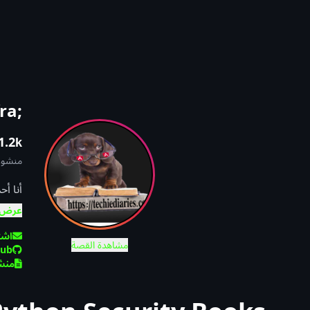
;Ahmed Bouchefra
1.2k
منشور
عام 2017، أقدّم محتوى موجّهًا للمبرمجين عبر موقع
عرض ا
اشت
مشاهدة القصة
Hub
منشئ
مقالاتي المترجمة