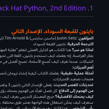
1. Black Hat Python, 2nd Edition
بايثون للقبعة السوداء، الإصدار الثاني
المؤلفون
: Justin Seitz (جاستن سايتس) & Tim Arnold (تيم أرنولد)
الترجمة الحرفية
: بايثون القبعة السوداء
لماذا هو سر؟
هذا الكتاب هو الدليل العملي لتعلم “عقلية المها
يفكر القراصنة. إنه يعلمك كيف تستخدم بايثون، اللغة التي تحب
الشبكات. عندما تعرف كيف تُصنع الأسلحة، تصبح أفضل في صن
أهم الميزات:
أمثلة عملية حقيقية
هجمات تصعيد الامتيازات.
تحديثات للعصر الحديث
: يغطي الإصدار الثاني بايثون 3 وتقنيات الهجوم الحديثة، مما يجعله ذا صلة مباشرة باليوم.
من الهجوم إلى الدفاع
: كل فصل تقرأه عن الهجوم يمنحك رؤى ل
كيف يمنحك الأفضلية؟
ستعرف كيف يمكن استغلال هذه الواجهة بعشر طرق مختلفة، وب
رأيي الشخصي
: هذا الكتاب هو جرعة الأدرينالين التي تحتا