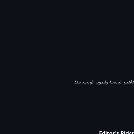
Tech) متخصص في تبسيط مفاهيم البرمجة وتطوير الويب. منذ
، بالإضافة إلى منصّات مثل SitePoint
لتقنيات بسرعة وبناء مهارات قوية بثقة. كما
تعاونت مع دار النشر Packt في إصدار كتاب Full Stack Development with Angular and GraphQL، مما
الموقع على مقالات كتبتها للجمهور العربي، بالإضافة إلى
Editor's Picks