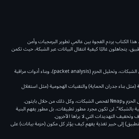
ذا الكتاب يردم الفجوة بين عالمي تطوير البرمجيات وأمن
يق، يتجاهلون غالبًا كيفية انتقال البيانات عبر الشبكة، حيث تكمن
: يعلمك كيفية أتمتة المهام الأمنية، مثل فحص الشبكات، وتحليل الحزم (packet analysis)، وبناء أدوات مراقبة
ة (مثل بناء جدران الحماية) والتقنيات الهجومية (مثل استغلال
الحزم و
لفحص الشبكات، وكل ذلك من خلال بايثون.
Nmap
ية بالشبكة”. لن تكون مجرد مطور تطبيقات، بل مطور يفهم البنية
ف وتخفيف التهديدات التي لا يراها الآخرون.
لتطبيق) إلى خبير تغذية يفهم كيف يؤثر كل مكون (حزمة بيانات) على