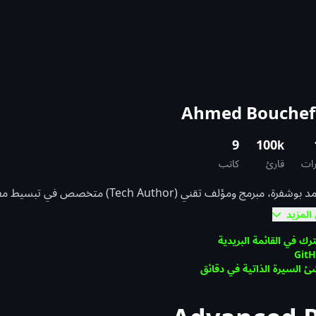
9
100k
ات
قارئ
كاتب
أنا أحمد بوشفرة، مبرمج ومؤلف تقني ( Author
10xdev blog
لمزيد
وSmashing Magazine. أسلوبي عملي ويساعد المبرمجين على فهم ا
رك في القائمة البريدية
Git
يعكس جودة المحتوى الذي أقدمه للمبرمجين. يحتوي هذا 
 السيرة الذاتية في دقائق
 من موقع 10xdev blog ومقالات أخرى ساهم بها مبرمجون من مختلف الأنحاء.