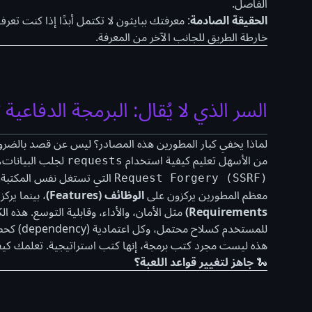
الفاصل.
الحقيقة الصادمة
: معرفتك ببايثون لا تكتمل أبدًا إذا كنت 
خارطة الطريق للجانب الآخر من المعرفة.
السر الذي لا يُقال: البرمجة الدفاعية 
لماذا يخفي كبار المطورين هذه المصادر؟ ليس عن قصد بالضرو
من الأسهل تعليم كيفية استخدام
لجلب البيانات،
requests
التي تستغل نفس المكتبة.
Request Forgery (SSRF)
معظم المطورين يركزون على
الوظائف (Features)
، بينما يركز
Requirements)
مثل الأمان، والأداء، وقابلية التوسع. هذه 
للمستخدم كسلاح محتمل، وكل اعتمادية (dependency) كحصان طروادة.
هذه ليست مجرد كتب برمجة، إنها كتب استراتيجية. تعلمك كيف
🐍
جاهز لتغيير قواعد اللعبة؟