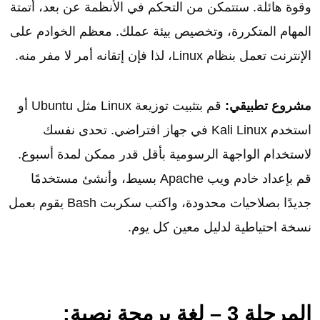
وقوة هائلة. ستتمكن من التحكم في الأنظمة عن بعد، أتمتة
المهام المتكررة، وتخصيص بيئة عملك. معظم الخوادم على
الإنترنت تعمل بنظام Linux، لذا فإن إتقانه أمر لا مفر منه.
مشروع تطبيقي:
قم بتثبيت توزيعة Linux مثل Ubuntu أو
استخدم Kali Linux في جهاز افتراضي. تحدى نفسك
لاستخدام الواجهة الرسومية بأقل قدر ممكن لمدة أسبوع.
قم بإعداد خادم ويب Apache بسيط، وأنشئ مستخدمًا
جديدًا بصلاحيات محدودة، واكتب سكربت Bash يقوم بعمل
نسخة احتياطية لدليل معين كل يوم.
المرحلة 3 – لغة برمجة نصية: