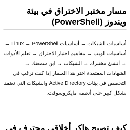
مسار مختبر الاختراق في بيئة
ويندوز (PowerShell)
أساسيات الشبكات → أساسيات Linux → PowerShell →
أساسيات الويب → مفاهيم اختبار الاختراق → تعلم الأدوات
→ أنشئ مختبرك → الشبكات → ابنِ سمعتك →
الشهادات المعتمدة اختر هذا المسار إذا كنت ترغب في
التخصص في بيئات Active Directory والشبكات التي تعتمد
بشكل كبير على أنظمة مايكروسوفت.
كيف تصبح هاكر أخلاقي محترف في