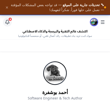
🔧 تحديثات جارية على الموقع
— قد تواجه بعض المشكلات المؤقتة
📚 احصل على أحدث المقالات فور نشرها — مع وصول كامل
✕
الرئيسية
— نعمل على حلها فوراً. شكراً لتفهمك!
لمكتبتنا من الكتب المجانية —
افتح المكتبة
9
اكتشف عالم التقنية والبرمجة والذكاء الاصطناعي
سواء كنت تريد بناء تطبيقات، رائد أعمال تقني، أو متحمساً للتكنولوجيا
أحمد بوشفرة
Software Engineer & Tech Author
AHMED BOUCHEFRA
ahmedbouchefra.com