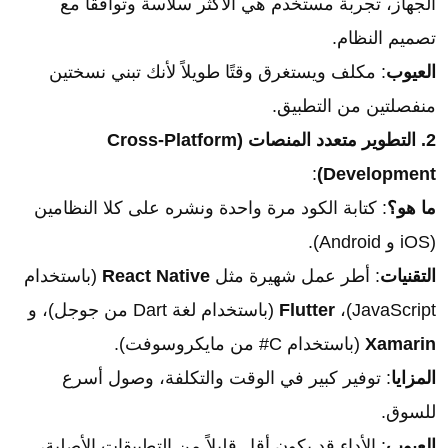
الجهاز، تجربة مستخدم هي الأكثر سلاسة وتوافقًا مع
تصميم النظام.
العيوب
: مكلف ويستغرق وقتًا طويلاً لأنك تبني نسختين
منفصلتين من التطبيق.
2. التطوير متعدد المنصات (Cross-Platform
:
Development)
ما هو؟
: كتابة الكود مرة واحدة ونشره على كلا النظامين
(iOS و Android).
التقنيات
: أطر عمل شهيرة مثل
React Native
(باستخدام
JavaScript)،
Flutter
(باستخدام لغة Dart من جوجل)، و
Xamarin
(باستخدام C# من مايكروسوفت).
المزايا
: توفير كبير في الوقت والتكلفة، وصول أسرع
للسوق.
العيوب
: الأداء قد يكون أقل قليلاً من التطبيقات الأصلية،