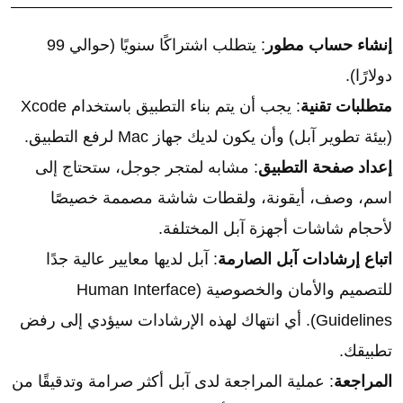
إنشاء حساب مطور
: يتطلب اشتراكًا سنويًا (حوالي 99
دولارًا).
متطلبات تقنية
: يجب أن يتم بناء التطبيق باستخدام Xcode
(بيئة تطوير آبل) وأن يكون لديك جهاز Mac لرفع التطبيق.
إعداد صفحة التطبيق
: مشابه لمتجر جوجل، ستحتاج إلى
اسم، وصف، أيقونة، ولقطات شاشة مصممة خصيصًا
لأحجام شاشات أجهزة آبل المختلفة.
اتباع إرشادات آبل الصارمة
: آبل لديها معايير عالية جدًا
للتصميم والأمان والخصوصية (Human Interface
Guidelines). أي انتهاك لهذه الإرشادات سيؤدي إلى رفض
تطبيقك.
المراجعة
: عملية المراجعة لدى آبل أكثر صرامة وتدقيقًا من