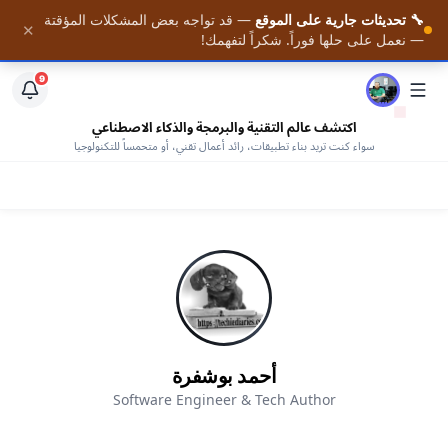
🔧 تحديثات جارية على الموقع
— قد تواجه بعض المشكلات المؤقتة
📚 احصل على أحدث المقالات فور نشرها — مع وصول كامل
✕
الرئيسية
— نعمل على حلها فوراً. شكراً لتفهمك!
لمكتبتنا من الكتب المجانية —
افتح المكتبة
9
اكتشف عالم التقنية والبرمجة والذكاء الاصطناعي
سواء كنت تريد بناء تطبيقات، رائد أعمال تقني، أو متحمساً للتكنولوجيا
أحمد بوشفرة
Software Engineer & Tech Author
AHMED BOUCHEFRA
ahmedbouchefra.com