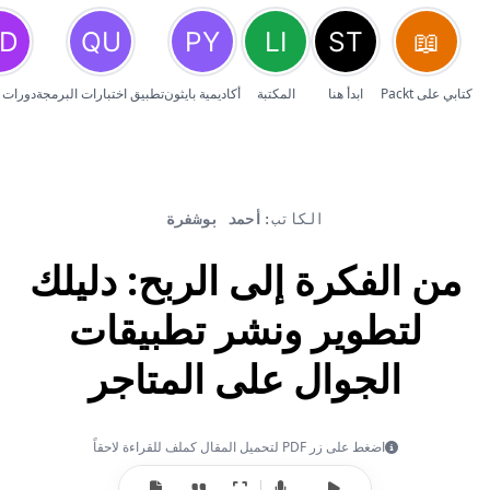
كتابي على Packt
ابدأ هنا
المكتبة
أكاديمية بايثون
تطبيق اختبارات البرمجة
دورات 
الكاتب:
أحمد بوشفرة
من الفكرة إلى الربح: دليلك
لتطوير ونشر تطبيقات
الجوال على المتاجر
اضغط على زر PDF لتحميل المقال كملف للقراءة لاحقاً