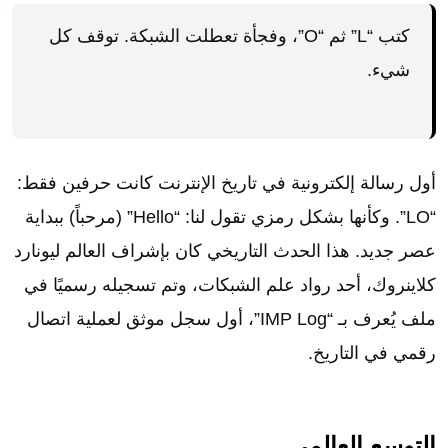
كتب “L” ثم “O”، وفجأة تعطلت الشبكة. توقف كل
شيء.
أول رسالة إلكترونية في تاريخ الإنترنت كانت حرفين فقط:
“LO”. وكأنها بشكل رمزي تقول لنا: “Hello” (مرحباً) ببداية
عصر جديد. هذا الحدث التاريخي كان بإشراف العالم ليونارد
كلاينروك، أحد رواد علم الشبكات، وتم تسجيله رسميًا في
ملف يُعرف بـ “IMP Log”، أول سجل موثق لعملية اتصال
رقمي في التاريخ.
التوسع العالمي