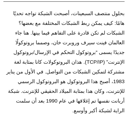
بحلول منتصف السبعينات، أصبحت الشبكة تواجه تحديًا
هامًا: كيف يمكن ربط الشبكات المختلفة مع بعضها؟
الشبكات لم تكن قادرة على التفاهم فيما بينها. هنا جاء
العالمان فينت سيرف وروبرت خان، وصمما بروتوكولًا
جديدًا يسمى “بروتوكول التحكم في الإرسال/بروتوكول
الإنترنت” (TCP/IP). هذان البروتوكولات كانا بمثابة لغة
مشتركة لتمكين الشبكات من التواصل. في الأول من يناير
1983، أصبح هذا البروتوكول هو البروتوكول الرسمي
للإنترنت، وكان هذا بمثابة الميلاد الحقيقي للإنترنت. شبكة
أربانت نفسها تم إغلاقها في عام 1990 بعد أن سلمت
الراية لشبكة أكبر وأوسع.