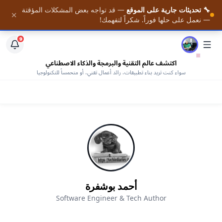
🔧 تحديثات جارية على الموقع
— قد تواجه بعض المشكلات المؤقتة
📚 احصل على أحدث المقالات فور نشرها — مع وصول كامل
✕
الرئيسية
— نعمل على حلها فوراً. شكراً لتفهمك!
لمكتبتنا من الكتب المجانية —
افتح المكتبة
9
اكتشف عالم التقنية والبرمجة والذكاء الاصطناعي
سواء كنت تريد بناء تطبيقات، رائد أعمال تقني، أو متحمساً للتكنولوجيا
أحمد بوشفرة
Software Engineer & Tech Author
AHMED BOUCHEFRA
ahmedbouchefra.com