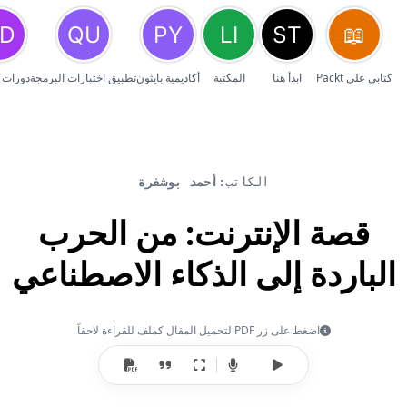
كتابي على Packt
ابدأ هنا
المكتبة
أكاديمية بايثون
تطبيق اختبارات البرمجة
دورات 
الكاتب:
أحمد بوشفرة
قصة الإنترنت: من الحرب
الباردة إلى الذكاء الاصطناعي
اضغط على زر PDF لتحميل المقال كملف للقراءة لاحقاً