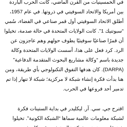
في الخمسينيات من القرن الماضي، كانت الحرب الباردة
بين أمريكا والاتحاد السوفيتي في ذروتها. في عام 1957،
أطلق الاتحاد السوفيتي أول قمر صناعي في الفضاء، سُمي
“سبوتنيك 1”. كانت الولايات المتحدة في حالة صدمة، تخيلوا
أن قمرًا صناعيًا سوفيتيًا يطوف حولهم وهم عاجزون عن
الرد. كرد فعل على هذا، أسست الولايات المتحدة وكالة
جديدة باسم “وكالة مشاريع البحوث المتقدمة الدفاعية”
(DARPA). كان هدفها التفوق التكنولوجي بأي طريقة، ومن
هنا بدأت فكرة إنشاء شبكة لا مركزية؛ شبكة لا تنهار إذا تم
تدمير أحد فروعها في الحرب.
اقترح جي. سي. آر. ليكليدر في بداية الستينات فكرة
لشبكة معلومات عالمية سماها “الشبكة الكونية”. تخيلوا