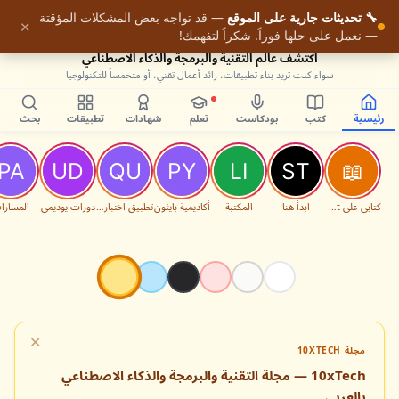
🔧 تحديثات جارية على الموقع
— قد تواجه بعض المشكلات المؤقتة
9
✕
— نعمل على حلها فوراً. شكراً لتفهمك!
اكتشف عالم التقنية والبرمجة والذكاء الاصطناعي
سواء كنت تريد بناء تطبيقات، رائد أعمال تقني، أو متحمساً للتكنولوجيا
رئيسية
كتب
بودكاست
تعلم
شهادات
تطبيقات
بحث
كتابي على Packt
ابدأ هنا
المكتبة
أكاديمية بايثون
تطبيق اختبارات البرمجة
دورات يوديمي
المسارا
✕
مجلة 10XTECH
10xTech — مجلة التقنية والبرمجة والذكاء الاصطناعي
بالعربي