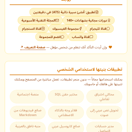
تطبيق: أنشئ سيرة ذاتية (ATS) في دقيقتين
هل لديك تحدي برمجـي؟ اطرح سؤالك هنا وسأقوم بالرد عليه في
دورات مجانية بشهادات +140
المجلة التقنية الأسبوعية
مقال قادم.
افتح كافة المحتويات مجاناً
قناة تليجرام
مجموعة الفيسبوك
قناة انستجرام
إيقاف مؤقت
الدورات المجانية
قناة واتساب
انضم للمجموعة
اختر إحدى الطرق التالية لفتح المقالات والكتب والدروس المقفلة:
انضم لقنواتنا للحصول على أحدث الدورات المجانية فور توفرها.
وإن أردت التأكد أنك تتعلم من شخص مؤهل —
صفحة التعريف ↗
الطريقة الأسرع
لتفعيل التنبيهات
اضغط على
أيقونة الجرس
الموجودة في أسفل يسار الشاشة.
قناة واتساب
تطبيقات بنيتها لاستخدامي الشخصي
يمكنك استخدامها مجاناً — بدون متجر تطبيقات، تعمل مباشرة من المتصفح ويمكنك
تثبيتها على هاتفك أو حاسوبك.
أضف للشاشة واقرأ كل الكتب بدون حدود
قناة تيليجرام
اقرأ بدون إنترنت في أي وقت وبدون قيود.
محاكي اختراق
مختبر حقن SQL
منصة اجتماعية
تفاعلي
قناة فيسبوك
تحويل نص عربي إلى
فلاتر وجه بالذكاء
صانع فيديوهات من
القائمة البريدية
صوت
الاصطناعي
Markdown
يصلك رابط التفعيل عبر الإيميل.
إرسال السؤال الآن
مدير حسابات
صانع كاروسيل عربي
منبه ناطق بالعربية
قناة انستاجرام
التواصل