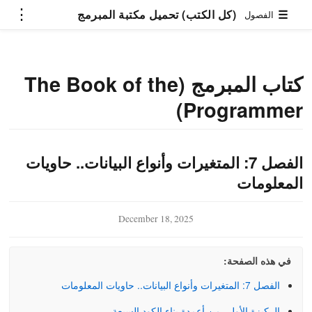
⋮
(كل الكتب) تحميل مكتبة المبرمج
☰
الفصول
كتاب المبرمج (The Book of the
Programmer)
الفصل 7: المتغيرات وأنواع البيانات.. حاويات
المعلومات
December 18, 2025
mmer)
في هذه الصفحة:
تعلم البرمجة بلغة بايثون
فن هندسة التوجيه
الفصل 7: المتغيرات وأنواع البيانات.. حاويات المعلومات
(Prompt Engineering)
الركيزة الأولى من أعمدة بناء الكود السبعة