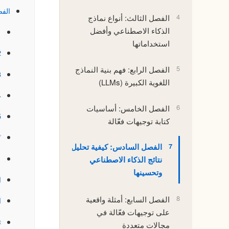
الفص
4
الفصل الثالث: أنواع نماذج
الذكاء الاصطناعي وأفضل
1. لماذا 
استخداماتها
2. معايير ت
5
الفصل الرابع: فهم بنية النماذج
3. خطوات 
اللغوية الكبيرة (LLMs)
4. استراتي
6
الفصل الخامس: أساسيات
5. ماذا تفعل ع
كتابة توجيهات فعّالة
✅
7
الفصل السادس: كيفية تحليل
نتائج الذكاء الاصطناعي
وتحسينها
ا
8
الفصل السابع: أمثلة واقعية
ا
على توجيهات فعّالة في
ث
مجالات متعددة