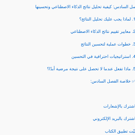
with Angular and
ل السادس: كيفية تحليل نتائج الذكاء الاصطناعي وتحسينها
GraphQL
يجب عليك تحليل النتائج؟
قييم نتائج الذكاء الاصطناعي
عملية لتحسين النتائج
جيات احترافية في التحسين
ندما لا تحصل على نتيجة مرضية أبدًا؟
 خلاصة الفصل السادس:
كيفية التثبيت:
شترك بالإشعارات
شترك بالبريد الإلكتروني
بّت تطبيق الكتاب