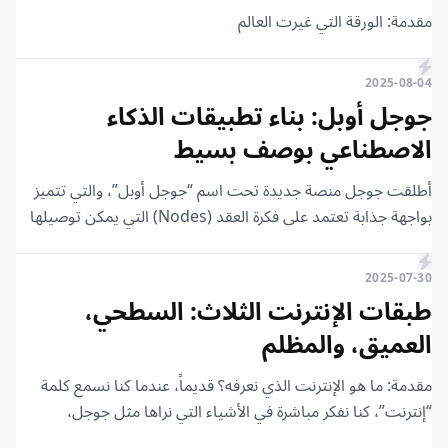
مقدمة: الورقة التي غيرت العالم
2025-08-04
جوجل أوبل: بناء تطبيقات الذكاء
الاصطناعي بوصف بسيط
أطلقت جوجل منصة جديدة تحت اسم “جوجل أوبل”، والتي تتميز
بواجهة جذابة تعتمد على فكرة العقد (Nodes) التي يمكن توصيلها
ببعضها، وهو أسلوب يذكرنا بأدوات الأتمتة مثل n8n. الفكرة
الأساسية في هذه المنصة التجريبية هي تمكين المستخدم من إنشاء
2025-07-30
تطبيقات بسيطة تعمل بالذكاء الاصطناعي بمجرد تقديم وصف
طبقات الإنترنت الثلاث: السطحي،
للمهمة المطلوبة.
العميق، والمظلم
مقدمة: ما هو الإنترنت الذي نعرفه؟ قديماً، عندما كنا نسمع كلمة
“إنترنت”، كنا نفكر مباشرة في الأشياء التي نراها مثل جوجل،
فيسبوك، ويوتيوب. وبالفعل، هذا هو الجزء الذي نتعامل معه كل