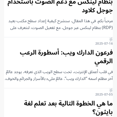
بنظام لينكس مع دعم الصوت باستخدام
أصبح الأساس لمعظم أنظمة التشغيل الحديثة. فلنبدأ مباشرةً.
جوجل كلاود
مرحباً بكم. في هذا المقال، سنشرح كيفية إعداد سطح مكتب بعيد
(RDP) بنظام لينكس عبر جوجل، مع تفعيل الصوت. لنتعرف على
الخطوات معاً.
2025-07-16
فرعون الدارك ويب: أسطورة الرعب
الرقمي
في قلب أعماق الإنترنت، تحت سطح الويب الذي نعرفه، يوجد عالمٌ
آخر مظلم اسمه “الدارك ويب”. عالمٌ مليء بالأسرار والجرائم والخوف.
لكن أغرب ما فيه ليس المواقع ولا المخترقين؛ أغرب ما فيه هو
شخصية واحدة غامضة ومريبة، لا أحد يعرف هويتها، لكنها سيطرت
2025-07-05
على الدارك ويب بالكامل. اسمه: فرعون الدارك ويب.
ما هي الخطوة التالية بعد تعلم لغة
بايثون؟