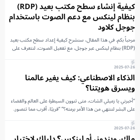
كيفية إنشاء سطح مكتب بعيد (RDP)
بنظام لينكس مع دعم الصوت باستخدام
جوجل كلاود
مرحباً بكم. في هذا المقال، سنشرح كيفية إعداد سطح مكتب بعيد
(RDP) بنظام لينكس عبر جوجل، مع تفعيل الصوت. لنتعرف على
الخطوات معاً.
2025-07-26
الذكاء الاصطناعي: كيف يغير عالمنا
ويسرق هويتنا؟
“أخبرني يا زميلي الشات، متى تنوون السيطرة على العالم والقضاء
على البشر لننتهي من هذا الأمر برمته؟” “قريبًا، أقرب مما تتصور.
لكن كن حذرًا، عندما يحدث ذلك، لن نرحم أحدًا.”
2025-07-26
ماك، ويندوز، أم لينكس؟ دليلك لاختيار