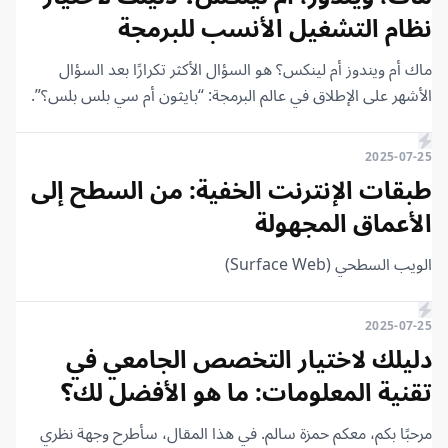
نظام التشغيل الأنسب للبرمجة
ماك أم ويندوز أم لينكس؟ هو السؤال الأكثر تكرارًا بعد السؤال
الأشهر على الإطلاق في عالم البرمجة: “بايثون أم سي بلس بلس؟”.
اختيار نظام التشغيل الذي ستعمل عليه خطوة مهمة لا شك فيها.
ولكن، أي نظام تشغيل تختار؟ وأيها سيكون الأنسب لك، ولماذا؟ وما
2025-07-25
الذي قد يفوتك إذا اخترت نظامًا وتركت الآخر؟ وأي نظام تشغيل هو
طبقات الإنترنت الخفية: من السطح إلى
الأنسب للبرمجة؟ هذا مقال مهم جدًا، فلنبدأ.
الأعماق المجهولة
الويب السطحي (Surface Web)
2025-07-25
دليلك لاختيار التخصص الجامعي في
تقنية المعلومات: ما هو الأفضل لك؟
مرحبًا بكم، معكم حمزة سالم. في هذا المقال، سأطرح وجهة نظري