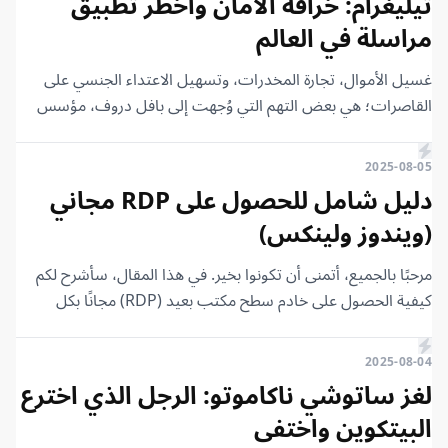
تيليغرام: خرافة الأمان وأخطر تطبيق
صدفة، أم أنه نتيجة لأحداث سياسية وخوف وصراع على القوة
مراسلة في العالم
وعقول مبتكرة؟ في هذا المقال، سوف نعود إلى الماضي، أكثر من
70 عامًا، لنروي لكم القصة كاملة: قصة الإنترنت.
غسيل الأموال، تجارة المخدرات، وتسهيل الاعتداء الجنسي على
القاصرات؛ هي بعض التهم التي وُجهت إلى بافل دروف، مؤسس
تطبيق تيليغرام. التطبيق الذي استطاع أن يخدع الملايين بخرافة أنه
تطبيق مراسلة آمن ويستخدم أقوى أنظمة التشفير. في هذا المقال،
2025-08-05
ستتعرف كيف أن كل كلام بافل دروف عن تطبيق تيليغرام وأن
دليل شامل للحصول على RDP مجاني
هدفه الأساسي هو الخصوصية ومنح الناس حرية التعبير عن آرائهم
(ويندوز ولينكس)
هو كذبة كبيرة.
مرحبًا بالجميع، أتمنى أن تكونوا بخير. في هذا المقال، سأشرح لكم
كيفية الحصول على خادم سطح مكتب بعيد (RDP) مجانًا بكل
سهولة. الطريقة سهلة جدًا وبسيطة، والأهم هو أن تركزوا معي في
الشرح وتتبعوا الخطوات بدقة. يمكن تشغيل الـ RDP على الكمبيوتر
2025-08-04
والهاتف. سأشرح لكم الآن الطريقة على الكمبيوتر، وربما في نهاية
لغز ساتوشي ناكاموتو: الرجل الذي اخترع
المقال، سأوضح كيفية تشغيله على الهاتف.
البيتكوين واختفى