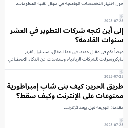
حول اختيار التخصصات الجامعية في مجال تقنية المعلومات.
سابقًا، تحدثت في مقالين منفصلين عن الفرق بين علم الحاسوب،
وهندسة البرمجيات، وهندسة الحاسوب. وعند الاطلاع على
2025-07-25
التعليقات، ستجد استفسارات عن كل أنواع التخصصات الأخرى
إلى أين تتجه شركات التطوير في العشر
مثل الشبكات، ونظم المعلومات، وغيرها. يتساءل الكثيرون: “ما
سنوات القادمة؟
رأيك في هذا التخصص؟” و”ماذا عن ذاك؟”. اليوم، أود أن أشرح لكم
الفكرة العامة، ثم ندخل في بعض التفاصيل. سأجعلك تكتشف
مرحباً بكم في مقال جديد. في هذا المقال، سنتناول تقرير
بنفسك ما هو التخصص الذي قد يناسبك، خاصة وأن كل هذه
مايكروسوفت للشركات الريادية، وسنتحدث عن الذكاء الاصطناعي
التخصصات تندرج تحت مظلة واحدة.
وعن مستقبل التطوير بشكل عام.
2025-07-25
طريق الحرير: كيف بنى شاب إمبراطورية
ممنوعات على الإنترنت وكيف سقط؟
مقدمة: الجريمة قبل وبعد الإنترنت
2025-07-25