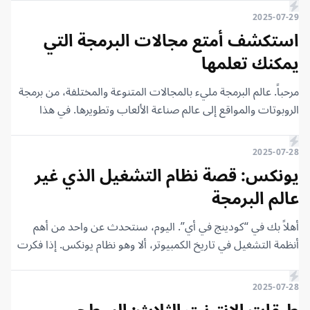
يوم. لكن، هل هذا هو الشيء الوحيد الموجود حقًا؟ تابع معي.
2025-07-29
استكشف أمتع مجالات البرمجة التي
يمكنك تعلمها
مرحباً. عالم البرمجة مليء بالمجالات المتنوعة والمختلفة، من برمجة
الروبوتات والمواقع إلى عالم صناعة الألعاب وتطويرها. في هذا
المقال، أقدم لكم أهم مجالات البرمجة الممتعة جداً التي يمكنكم
تعلمها وتجربتها بسهولة، وسأخبركم عن تجربتي في بعضٍ منها.
2025-07-28
سنتناول في كل مجال ما هو، وما الممتع فيه، بالإضافة إلى تجربتي
يونكس: قصة نظام التشغيل الذي غير
معه.
عالم البرمجة
أهلاً بك في “كودينج في أي”. اليوم، سنتحدث عن واحد من أهم
أنظمة التشغيل في تاريخ الكمبيوتر، ألا وهو نظام يونكس. إذا فكرت
في أنظمة التشغيل الآن، ستجد بالتأكيد أن معظم الأنظمة التي
نستخدمها حاليًا مبنية على يونكس بشكل أو بآخر. ولكن كيف بدأ
2025-07-28
هذا النظام، ومن أين جاءت الفكرة؟ كل هذا وأكثر سنتعرف عليه في
طبقات الإنترنت الثلاث: السطحي،