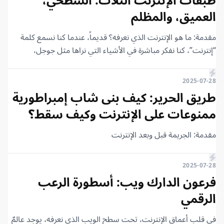
هذا المقال. سنتعرف معًا على تاريخ يونكس منذ بداية تطويره حتى
العميق، والمظلم
أصبح الأساس لمعظم أنظمة التشغيل الحديثة. فلنبدأ مباشرةً.
مقدمة: ما هو الإنترنت الذي نعرفه؟ قديماً، عندما كنا نسمع كلمة
“إنترنت”، كنا نفكر مباشرة في الأشياء التي نراها مثل جوجل،
فيسبوك، ويوتيوب. وبالفعل، هذا هو الجزء الذي نتعامل معه كل
يوم. لكن، هل هذا هو الشيء الوحيد الموجود حقًا؟ تابع معي.
2025-07-28
طريق الحرير: كيف بنى شاب إمبراطورية
ممنوعات على الإنترنت وكيف سقط؟
مقدمة: الجريمة قبل وبعد الإنترنت
2025-07-28
فرعون الدارك ويب: أسطورة الرعب
الرقمي
في قلب أعماق الإنترنت، تحت سطح الويب الذي نعرفه، يوجد عالمٌ