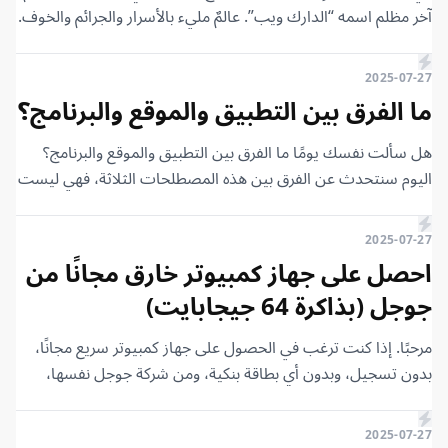
آخر مظلم اسمه “الدارك ويب”. عالمٌ مليء بالأسرار والجرائم والخوف.
لكن أغرب ما فيه ليس المواقع ولا المخترقين؛ أغرب ما فيه هو
شخصية واحدة غامضة ومريبة، لا أحد يعرف هويتها، لكنها سيطرت
2025-07-27
على الدارك ويب بالكامل. اسمه: فرعون الدارك ويب.
ما الفرق بين التطبيق والموقع والبرنامج؟
هل سألت نفسك يومًا ما الفرق بين التطبيق والموقع والبرنامج؟
اليوم سنتحدث عن الفرق بين هذه المصطلحات الثلاثة، فهي ليست
متشابهة. سنستعرض الفروقات بمصطلحات بسيطة جدًا، ولن يكون
هناك أي تعقيد، لذا لا تقلق من أي شيء.
2025-07-27
احصل على جهاز كمبيوتر خارق مجانًا من
جوجل (بذاكرة 64 جيجابايت)
مرحبًا. إذا كنت ترغب في الحصول على جهاز كمبيوتر سريع مجانًا،
بدون تسجيل، وبدون أي بطاقة بنكية، ومن شركة جوجل نفسها،
فهذا المقال لك. يمكنك أن تفعل فيه ما تشاء، أينما تشاء، ووقتما
تشاء.
2025-07-27