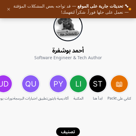
🔧 تحديثات جارية على الموقع
— قد تواجه بعض المشكلات المؤقتة
✕
— نعمل على حلها فوراً. شكراً لتفهمك!
أحمد بوشفرة
Software Engineer & Tech Author
كتابي على Packt
ابدأ هنا
المكتبة
أكاديمية بايثون
تطبيق اختبارات البرمجة
دورات يو
تصنيف