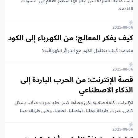
ديب مايند، الشركة التي يبدو أنها ستغير العالم في السنوات
مع أنظمة تتبع المتقدمين (ATS).
القادمة.
2025-08-06
كيف يفكر المعالج: من الكهرباء إلى الكود
مقدمة: كيف يتفاعل الكود مع الدوائر الكهربائية؟
2025-08-06
قصة الإنترنت: من الحرب الباردة إلى
الذكاء الاصطناعي
الإنترنت، كلمة صغيرة لكن معناها كبير، فقد غيرت حياتنا بشكل
كامل. غيرت طريقة عملنا، تواصلنا، تعلمنا، وحتى طريقة حبنا
واحتجاجنا. اليوم، أكثر من خمسة مليارات شخص حول العالم متصل
بالشبكة، لكن كم واحدًا منا يعرف كيف بدأت؟ كيف نشأت
2025-08-06
الإنترنت؟ من كان أول من أرسل رسالة عبرها؟ وهل كان هذا مجرد