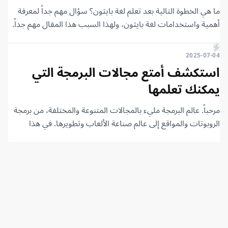
ما هي الخطوة التالية بعد تعلم لغة بايثون؟ سؤال مهم جداً لمعرفة
أهمية واستخدامات لغة بايثون، ولهذا السبب هذا المقال مهم جداً.
2025-07-04
استكشف أمتع مجالات البرمجة التي
يمكنك تعلمها
مرحباً. عالم البرمجة مليء بالمجالات المتنوعة والمختلفة، من برمجة
الروبوتات والمواقع إلى عالم صناعة الألعاب وتطويرها. في هذا
المقال، أقدم لكم أهم مجالات البرمجة الممتعة جداً التي يمكنكم
تعلمها وتجربتها بسهولة، وسأخبركم عن تجربتي في بعضٍ منها.
سنتناول في كل مجال ما هو، وما الممتع فيه، بالإضافة إلى تجربتي
معه.