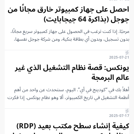
احصل على جهاز كمبيوتر خارق مجانًا من
جوجل (بذاكرة 64 جيجابايت)
مرحبًا. إذا كنت ترغب في الحصول على جهاز كمبيوتر سريع مجانًا،
بدون تسجيل، وبدون أي بطاقة بنكية، ومن شركة جوجل نفسها،
فهذا المقال لك. يمكنك أن تفعل فيه ما تشاء، أينما تشاء، ووقتما
تشاء.
2025-07-21
يونكس: قصة نظام التشغيل الذي غير
عالم البرمجة
أهلاً بك في “كودينج في أي”. اليوم، سنتحدث عن واحد من أهم
أنظمة التشغيل في تاريخ الكمبيوتر، ألا وهو نظام يونكس. إذا فكرت
في أنظمة التشغيل الآن، ستجد بالتأكيد أن معظم الأنظمة التي
نستخدمها حاليًا مبنية على يونكس بشكل أو بآخر. ولكن كيف بدأ
2025-07-17
هذا النظام، ومن أين جاءت الفكرة؟ كل هذا وأكثر سنتعرف عليه في
كيفية إنشاء سطح مكتب بعيد (RDP)
هذا المقال. سنتعرف معًا على تاريخ يونكس منذ بداية تطويره حتى