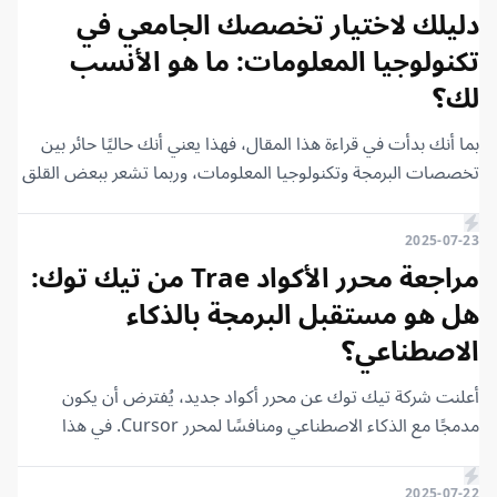
دليلك لاختيار تخصصك الجامعي في
تكنولوجيا المعلومات: ما هو الأنسب
لك؟
بما أنك بدأت في قراءة هذا المقال، فهذا يعني أنك حاليًا حائر بين
تخصصات البرمجة وتكنولوجيا المعلومات، وربما تشعر ببعض القلق
من اتخاذ القرار الخاطئ. هنا يأتي دورنا في توضيح الأمور، حيث
سنقدم نبذة مختصرة عن كل مجال، بالإضافة إلى الفرص التي يتيحها
2025-07-23
بعد إكمال الدراسة الجامعية فيه. لكن لن تحصل على الفائدة المرجوة
مراجعة محرر الأكواد Trae من تيك توك:
من هذا المقال إلا إن ركزت مع الشرح.
هل هو مستقبل البرمجة بالذكاء
الاصطناعي؟
أعلنت شركة تيك توك عن محرر أكواد جديد، يُفترض أن يكون
مدمجًا مع الذكاء الاصطناعي ومنافسًا لمحرر Cursor. في هذا
المقال، سنقوم بمراجعة محرر الأكواد هذا الذي أُطلق عليه اسم
Trae.
2025-07-22