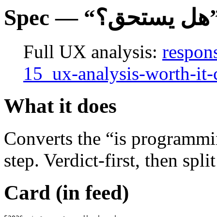
S
Full UX analysis:
respo
15_ux-analysis-worth-it
What it does
Converts the “is programmin
step. Verdict-first, then spl
Card (in feed)