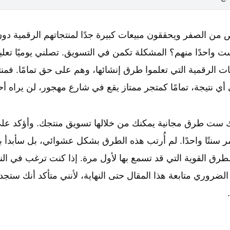
 من الصفر ويحققون مبيعات كبيرة جدًا لمنتجاتهم الرقمية دو
ست واحدًا منهم؟ المشكلة تكمن في التسويق. تصلني يوميًا تع
ات الرقمية التي تعلموا طرق إنشائها، وهم على حق تمامًا. فمن
ي نتيجة، تمامًا كمتجر ممتاز يقع في شارع مهجور، لن يراه أح
ست طرق مجانية يمكنك من خلالها تسويق منتجك. وأؤكد على أ
ر سنتًا واحدًا. لم أُرتب هذه الطرق بشكل عشوائي، بل سأبدأ ب
الطرق القوية التي قد تسمع بها لأول مرة. إذا كنت ترغب في ال
لضروري متابعة هذا المقال حتى النهاية، لأنني متأكد أنك ستجد 