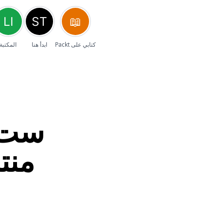
كتابي على Packt
ابدأ هنا
المكتبة
ست 
منت