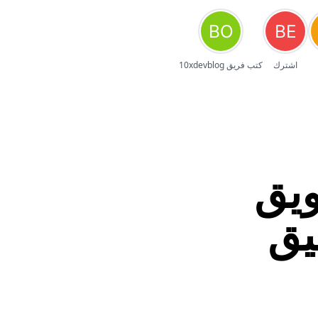
اشترك
كتب فريق 10xdevblog
يق
يق