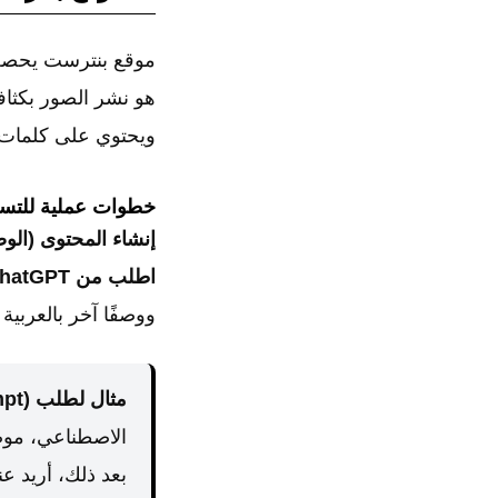
موقع بنترست يحصل 
ويحتوي على كلمات 
خطوات عملية للتسو
إنشاء المحتوى (الو
اطلب من ChatGPT:
ووصفًا آخر بالعربي
مثال لطلب (Prompt) من ChatGPT:
الاصطناعي، موض
بعد ذلك، أريد عنو