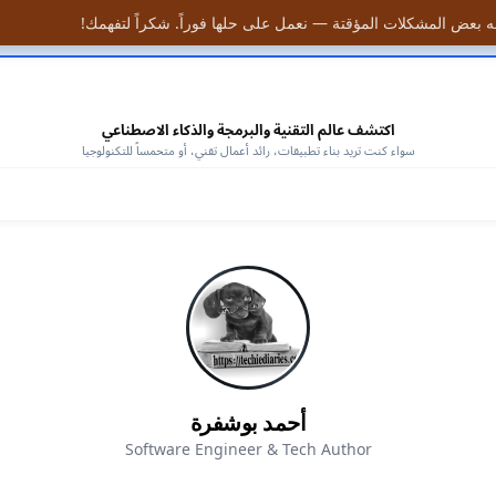
 بعض المشكلات المؤقتة — نعمل على حلها فوراً. شكراً لتفهمك!
 الكتب المجانية —
افتح المكتبة
اكتشف عالم التقنية والبرمجة والذكاء الاصطناعي
سواء كنت تريد بناء تطبيقات، رائد أعمال تقني، أو متحمساً للتكنولوجيا
أحمد بوشفرة
Software Engineer & Tech Author