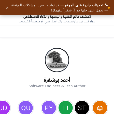
🔧 تحديثات جارية على الموقع
— قد تواجه بعض المشكلات المؤقتة
9
✕
الرئيسية
— نعمل على حلها فوراً. شكراً لتفهمك!
اكتشف عالم التقنية والبرمجة والذكاء الاصطناعي
سواء كنت تريد بناء تطبيقات، رائد أعمال تقني، أو متحمساً للتكنولوجيا
أحمد بوشفرة
Software Engineer & Tech Author
AHMED BOUCHEFRA
ahmedbouchefra.com
تفعيل الجرس أو الاشتراك