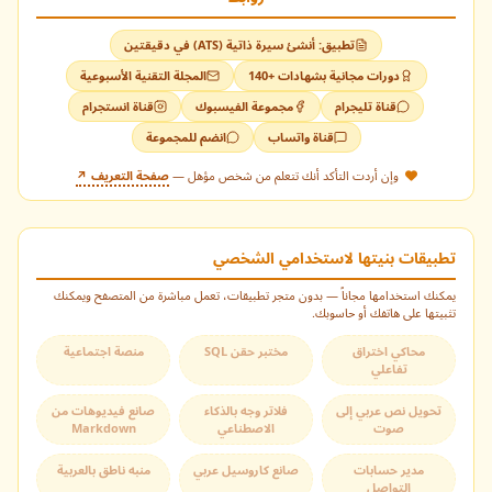
تطبيق: أنشئ سيرة ذاتية (ATS) في دقيقتين
هل لديك تحدي برمجـي؟ اطرح سؤالك هنا وسأقوم بالرد عليه في
دورات مجانية بشهادات +140
المجلة التقنية الأسبوعية
مقال قادم.
افتح كافة المحتويات مجاناً
قناة تليجرام
مجموعة الفيسبوك
قناة انستجرام
إيقاف مؤقت
الدورات المجانية
قناة واتساب
انضم للمجموعة
اختر إحدى الطرق التالية لفتح المقالات والكتب والدروس المقفلة:
انضم لقنواتنا للحصول على أحدث الدورات المجانية فور توفرها.
وإن أردت التأكد أنك تتعلم من شخص مؤهل —
صفحة التعريف ↗
الطريقة الأسرع
لتفعيل التنبيهات
اضغط على
أيقونة الجرس
الموجودة في أسفل يسار الشاشة.
قناة واتساب
تطبيقات بنيتها لاستخدامي الشخصي
يمكنك استخدامها مجاناً — بدون متجر تطبيقات، تعمل مباشرة من المتصفح ويمكنك
تثبيتها على هاتفك أو حاسوبك.
أضف للشاشة واقرأ كل الكتب بدون حدود
قناة تيليجرام
اقرأ بدون إنترنت في أي وقت وبدون قيود.
محاكي اختراق
مختبر حقن SQL
منصة اجتماعية
تفاعلي
قناة فيسبوك
تحويل نص عربي إلى
فلاتر وجه بالذكاء
صانع فيديوهات من
القائمة البريدية
صوت
الاصطناعي
Markdown
يصلك رابط التفعيل عبر الإيميل.
إرسال السؤال الآن
مدير حسابات
صانع كاروسيل عربي
منبه ناطق بالعربية
قناة انستاجرام
التواصل