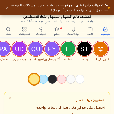
🔧 تحديثات جارية على الموقع
— قد تواجه بعض المشكلات المؤقتة
9
✕
— نعمل على حلها فوراً. شكراً لتفهمك!
اكتشف عالم التقنية والبرمجة والذكاء الاصطناعي
سواء كنت تريد بناء تطبيقات، رائد أعمال تقني، أو متحمساً للتكنولوجيا
رئيسية
كتب
بودكاست
تعلم
شهادات
تطبيقات
بحث
كتابي على Packt
ابدأ هنا
المكتبة
أكاديمية بايثون
تطبيق اختبارات البرمجة
دورات يوديمي
المسارا
✕
للمطورين ورواد الأعمال
احصل على موقع مثل هذا في ساعة واحدة