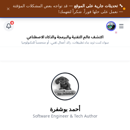
🔧 تحديثات جارية على الموقع
— قد تواجه بعض المشكلات المؤقتة
📚 احصل على أحدث المقالات فور نشرها — مع وصول كامل
✕
الرئيسية
— نعمل على حلها فوراً. شكراً لتفهمك!
لمكتبتنا من الكتب المجانية —
افتح المكتبة
9
اكتشف عالم التقنية والبرمجة والذكاء الاصطناعي
سواء كنت تريد بناء تطبيقات، رائد أعمال تقني، أو متحمساً للتكنولوجيا
أحمد بوشفرة
Software Engineer & Tech Author
AHMED BOUCHEFRA
ahmedbouchefra.com