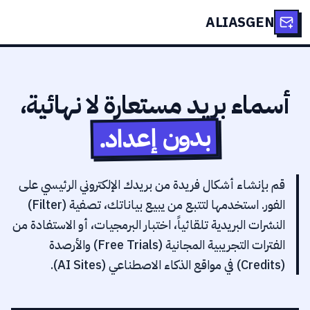
ALIASGEN
أسماء بريد مستعارة لا نهائية،
بدون إعداد.
قم بإنشاء أشكال فريدة من بريدك الإلكتروني الرئيسي على
الفور. استخدمها لتتبع من يبيع بياناتك، تصفية (Filter)
النشرات البريدية تلقائياً، اختبار البرمجيات، أو الاستفادة من
الفترات التجريبية المجانية (Free Trials) والأرصدة
(Credits) في مواقع الذكاء الاصطناعي (AI Sites).