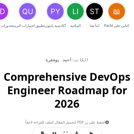
كتابي على Packt
ابدأ هنا
المكتبة
أكاديمية بايثون
تطبيق اختبارات البرمجة
دورات 
الكاتب:
أحمد بوشفرة
Comprehensive DevOps
Engineer Roadmap for
2026
اضغط على زر PDF لتحميل المقال كملف للقراءة لاحقاً