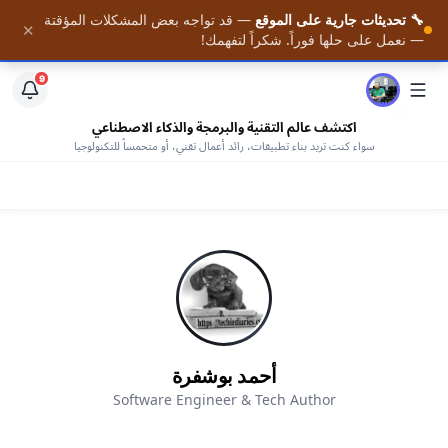
🔧 تحديثات جارية على الموقع
— قد تواجه بعض المشكلات المؤقتة
📚 احصل على أحدث المقالات فور نشرها — مع وصول كامل
✕
الرئيسية
— نعمل على حلها فوراً. شكراً لتفهمك!
لمكتبتنا من الكتب المجانية —
افتح المكتبة
9
اكتشف عالم التقنية والبرمجة والذكاء الاصطناعي
سواء كنت تريد بناء تطبيقات، رائد أعمال تقني، أو متحمساً للتكنولوجيا
أحمد بوشفرة
Software Engineer & Tech Author
AHMED BOUCHEFRA
ahmedbouchefra.com