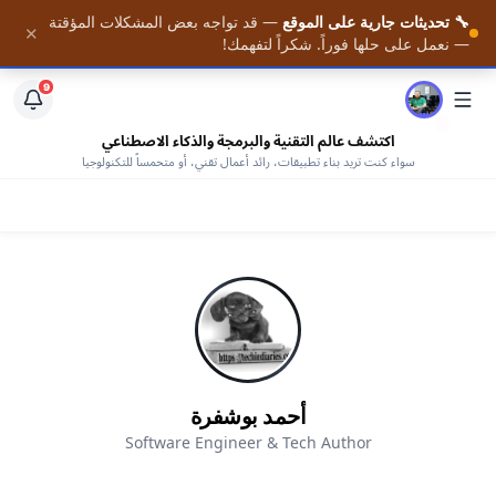
🔧 تحديثات جارية على الموقع
— قد تواجه بعض المشكلات المؤقتة
📚 احصل على أحدث المقالات فور نشرها — مع وصول كامل
✕
الرئيسية
— نعمل على حلها فوراً. شكراً لتفهمك!
لمكتبتنا من الكتب المجانية —
افتح المكتبة
9
اكتشف عالم التقنية والبرمجة والذكاء الاصطناعي
سواء كنت تريد بناء تطبيقات، رائد أعمال تقني، أو متحمساً للتكنولوجيا
أحمد بوشفرة
Software Engineer & Tech Author
AHMED BOUCHEFRA
ahmedbouchefra.com