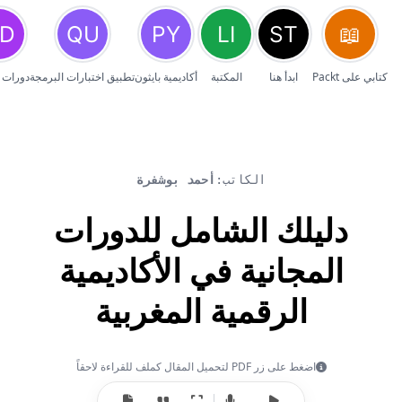
كتابي على Packt
ابدأ هنا
المكتبة
أكاديمية بايثون
تطبيق اختبارات البرمجة
دورات 
الكاتب:
أحمد بوشفرة
دليلك الشامل للدورات
المجانية في الأكاديمية
الرقمية المغربية
اضغط على زر PDF لتحميل المقال كملف للقراءة لاحقاً