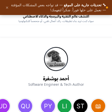
🔧 تحديثات جارية على الموقع
— قد تواجه بعض المشكلات المؤقتة
9
✕
الرئيسية
— نعمل على حلها فوراً. شكراً لتفهمك!
اكتشف عالم التقنية والبرمجة والذكاء الاصطناعي
سواء كنت تريد بناء تطبيقات، رائد أعمال تقني، أو متحمساً للتكنولوجيا
أحمد بوشفرة
Software Engineer & Tech Author
AHMED BOUCHEFRA
ahmedbouchefra.com
تفعيل الجرس أو الاشتراك