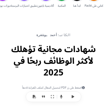
إلغاء
كتابي على Packt
ابدأ هنا
المكتبة
أكاديمية بايثون
تطبيق اختبارات البرمجة
دورات يو
الكاتب:
أحمد بوشفرة
شهادات مجانية تؤهلك
لأكثر الوظائف ربحًا في
2025
اضغط على زر PDF لتحميل المقال كملف للقراءة لاحقاً