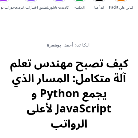
إلغاء
كتابي على Packt
ابدأ هنا
المكتبة
أكاديمية بايثون
تطبيق اختبارات البرمجة
دورات يو
الكاتب:
أحمد بوشفرة
كيف تصبح مهندس تعلم
آلة متكامل: المسار الذي
يجمع Python و
JavaScript لأعلى
الرواتب