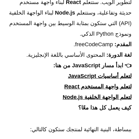
لتطوير الويب. ستتعلم
React
لبناء واجهة مستخدم
حديثة وتفاعلية، وستتعلم
Node.js
لبناء الواجهة الخلفية
(API) التي ستكون بمثابة الوسيط بين واجهة المستخدم
ونموذج Python الذكي.
المقدم:
freeCodeCamp.
لغة الدورة:
المحتوى الأساسي باللغة الإنجليزية.
👈 ابدأ مسار JavaScript من هنا:
لتعلم أساسيات JavaScript
لتعلم واجهة المستخدم React
لتعلم الواجهة الخلفية Node.js
كيف يعمل كل هذا معًا؟
ببساطة، البنية النهائية لمنتجك ستكون كالتالي: