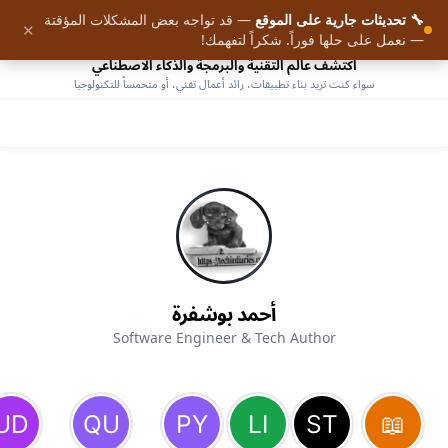
🔧 تحديثات جارية على الموقع
— قد تواجه بعض المشكلات المؤقتة
9
✕
الرئيسية
— نعمل على حلها فوراً. شكراً لتفهمك!
اكتشف عالم التقنية والبرمجة والذكاء الاصطناعي
سواء كنت تريد بناء تطبيقات، رائد أعمال تقني، أو متحمساً للتكنولوجيا
أحمد بوشفرة
Software Engineer & Tech Author
AHMED BOUCHEFRA
ahmedbouchefra.com
تفعيل الجرس أو الاشتراك