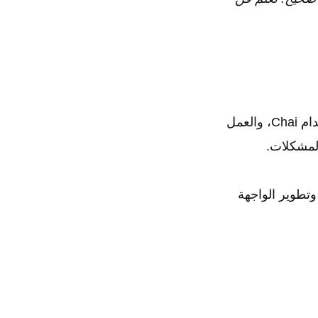
شهادة ضمان الجودة الكاملة من freeCodeCamp. ستتعلم كتابة الاختبارات باستخدام Chai، والعمل
تطوير الواجهة