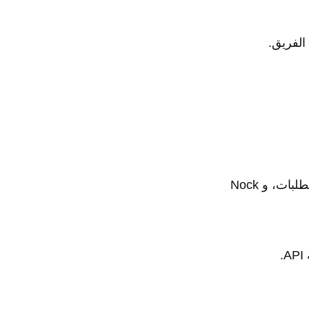
الفريق.
تعلم أتمتة اختبارات واجهات برمجة التطبيقات باستخدام أدوات مثل SuperTest للطلبات، و Nock
.