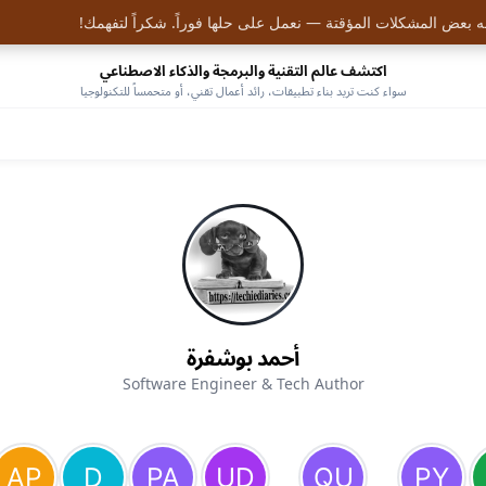
 بعض المشكلات المؤقتة — نعمل على حلها فوراً. شكراً لتفهمك!
اكتشف عالم التقنية والبرمجة والذكاء الاصطناعي
سواء كنت تريد بناء تطبيقات، رائد أعمال تقني، أو متحمساً للتكنولوجيا
أحمد بوشفرة
Software Engineer & Tech Author