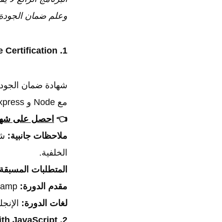
وعلم ضمان الجودة و
1. Quality Assurance Certification
مع Node و Express، وبناء 5 مشاريع، بما في ذلك محول وحدات القياس ومتتبع المشكلات.
👈
احصل على شهاد
ملاحظات جانبية:
شه
الخلفية.
المتطلبات المسبقة
مقدم الدورة:
freeCodeCamp.
لغات الدورة:
الإنجل
2. Playwright with JavaScript