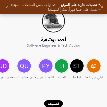
🔧 تحديثات جارية على الموقع
— قد تواجه بعض المشكلات المؤقتة
✕
— نعمل على حلها فوراً. شكراً لتفهمك!
أحمد بوشفرة
Software Engineer & Tech Author
كتابي على Packt
ابدأ هنا
المكتبة
أكاديمية بايثون
تطبيق اختبارات البرمجة
دورات يو
تصنيف