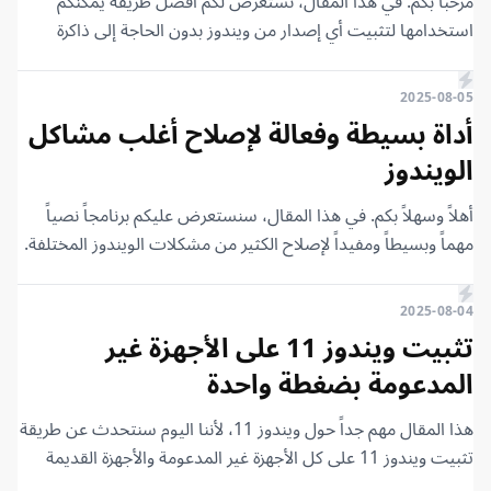
مرحباً بكم. في هذا المقال، نستعرض لكم أفضل طريقة يمكنكم
استخدامها لتثبيت أي إصدار من ويندوز بدون الحاجة إلى ذاكرة
فلاش (USB) أو أي برامج خارجية. يمكنكم تثبيت أي إصدار من
ويندوز مباشرة من جهاز الكمبيوتر نفسه.
2025-08-05
أداة بسيطة وفعالة لإصلاح أغلب مشاكل
الويندوز
أهلاً وسهلاً بكم. في هذا المقال، سنستعرض عليكم برنامجاً نصياً
مهماً وبسيطاً ومفيداً لإصلاح الكثير من مشكلات الويندوز المختلفة.
يحتوي البرنامج على العديد من أدوات الإصلاح لمعالجة مشاكل
الويندوز المتعددة والشائعة، بما في ذلك تنظيف الملفات المؤقتة
2025-08-04
وذاكرة التخزين المؤقت (الكاش) وإزالة أي ملفات غير مرغوب فيها.
تثبيت ويندوز 11 على الأجهزة غير
المدعومة بضغطة واحدة
هذا المقال مهم جداً حول ويندوز 11، لأننا اليوم سنتحدث عن طريقة
تثبيت ويندوز 11 على كل الأجهزة غير المدعومة والأجهزة القديمة
بضغطة واحدة فقط.