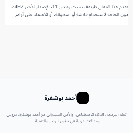
يقدم هذا المقال طريقة لتثبيت ويندوز 11، الإصدار الأخير 24H2،
دون الحاجة لاستخدام فلاشة أو اسطوانة، أو الاعتماد على أوامر
CMD، أو استخدام أي ملفات خارجية. كل ما نحتاجه هو برنامج
WinToHDD وملف ISO الخاص بويندوز 11.
أحمد بوشفرة
تعلم البرمجة، الذكاء الاصطناعي، والأمن السيبراني مع أحمد بوشفرة. دروس
ومقالات عربية في تطوير الويب والتقنية.