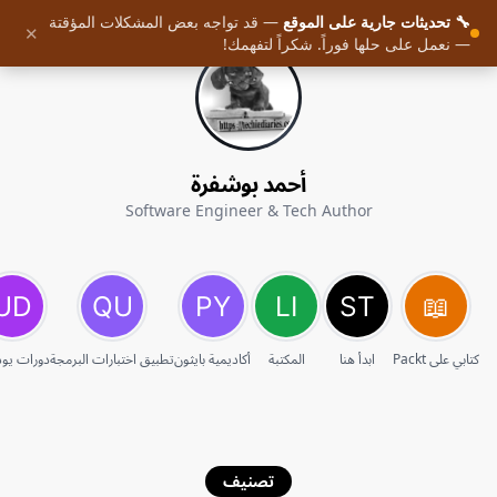
🔧 تحديثات جارية على الموقع
— قد تواجه بعض المشكلات المؤقتة
✕
— نعمل على حلها فوراً. شكراً لتفهمك!
أحمد بوشفرة
Software Engineer & Tech Author
كتابي على Packt
ابدأ هنا
المكتبة
أكاديمية بايثون
تطبيق اختبارات البرمجة
دورات يو
تصنيف