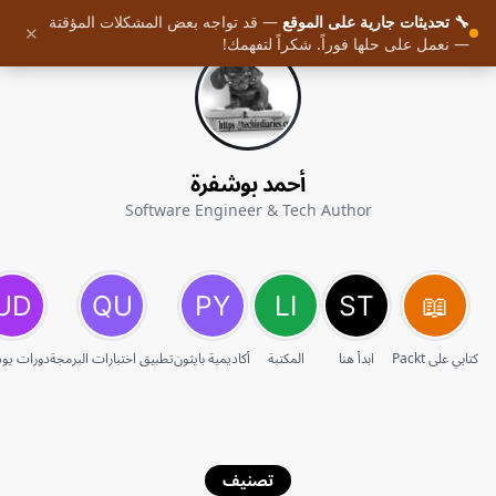
🔧 تحديثات جارية على الموقع
— قد تواجه بعض المشكلات المؤقتة
✕
— نعمل على حلها فوراً. شكراً لتفهمك!
أحمد بوشفرة
Software Engineer & Tech Author
كتابي على Packt
ابدأ هنا
المكتبة
أكاديمية بايثون
تطبيق اختبارات البرمجة
دورات يو
تصنيف