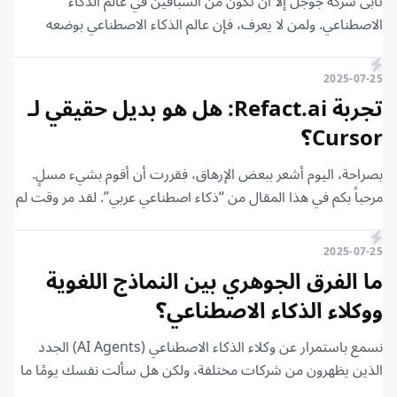
تأبى شركة جوجل إلا أن تكون من السباقين في عالم الذكاء
الاصطناعي. ولمن لا يعرف، فإن عالم الذكاء الاصطناعي بوضعه
الحالي في الموجة الثالثة، “الذكاء الاصطناعي التوليدي”
(Generative AI)، قد بدأ من شركة جوجل عندما أطلقوا الورقة
2025-07-25
البحثية “Attention Is All You Need”. في ذلك الوقت، لم يكونوا
تجربة Refact.ai: هل هو بديل حقيقي لـ
يعرفون القيمة الحقيقية لتلك الورقة البحثية، والتي استخدمتها
Cursor؟
شركات أخرى مثل OpenAI لبناء نماذج GPT والثورة العالمية في
عالم الذكاء الاصطناعي التي نعيشها اليوم.
بصراحة، اليوم أشعر ببعض الإرهاق، فقررت أن أقوم بشيء مسلٍ.
مرحباً بكم في هذا المقال من “ذكاء اصطناعي عربي”. لقد مر وقت لم
نتحدث فيه عن البرمجة، واليوم سنعود إليها. لقد وجدت بالصدفة
أداة تسمى “Refact.ai”، والتي يمكن وصفها بأنها مساعد برمجي
2025-07-25
(Coding Agent). يدعي مطوروها أنها تحتل المرتبة الأولى في
ما الفرق الجوهري بين النماذج اللغوية
معيار “Software Bench” وأنها مجانية تمامًا. لذلك، قررت أن
ووكلاء الذكاء الاصطناعي؟
أجرب هذا المساعد البرمجي الجديد وأرى ما إذا كان يمكن أن يكون
بديلاً لـ “Cursor”، الذي أستخدمه شخصيًا بشكل دائم، أو بديلاً
نسمع باستمرار عن وكلاء الذكاء الاصطناعي (AI Agents) الجدد
لأدوات أخرى. سنجري بعض التجارب على “Refact.ai”، فابقوا معنا.
الذين يظهرون من شركات مختلفة، ولكن هل سألت نفسك يومًا ما
هو الفرق أساسًا بين هؤلاء الوكلاء والنماذج التي نستخدمها مثل