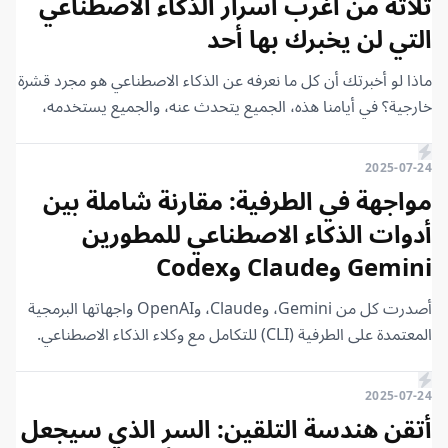
ثلاثة من أغرب أسرار الذكاء الاصطناعي
عن طريق إدخال ما لديك إلى الآلة، ورؤية ما ستتنبأ به لبدء إجابة
التي لن يخبرك بها أحد
الذكاء الاصطناعي، ثم تكرار هذا الأمر مرارًا وتكرارًا مع سيناريو متنامٍ
يكمل الحوار.
ماذا لو أخبرتك أن كل ما نعرفه عن الذكاء الاصطناعي هو مجرد قشرة
خارجية؟ في أيامنا هذه، الجميع يتحدث عنه، والجميع يستخدمه،
وربما يخافه البعض. لكن بعيدًا عن كل تطبيقات الذكاء الاصطناعي،
يوجد عالم كامل من الأسرار التي قد لا تعلم عنها شيئًا. إنه عالم
2025-07-24
غامض لدرجة أنه يحير مطوري الذكاء الاصطناعي أنفسهم.
مواجهة في الطرفية: مقارنة شاملة بين
أدوات الذكاء الاصطناعي للمطورين
Gemini وClaude وCodex
أصدرت كل من Gemini، وClaude، وOpenAI واجهاتها البرمجية
المعتمدة على الطرفية (CLI) للتكامل مع وكلاء الذكاء الاصطناعي.
وبينما كنت أعد هذا المقال، ظهرت أداة أخرى. Quinn Code هي
الأحدث في عالم بيئات التطوير المتكاملة (IDEs) التي بدأت في
2025-07-24
الظهور. لدي بعض الأسئلة التي أريد الإجابة عليها في هذا المقال،
أتقن هندسة التلقين: السر الذي سيجعل
مثل ما الهدف من العمل في الطرفية؟ وهل نماذج الذكاء