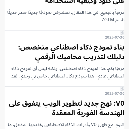
على كلود وكيفية استخدامه
مرحباً بالجميع. في هذا المقال، نستعرض نموذجًا جديدًا صدر حديثًا
باسم ZGLM.
2025-07-30
بناء نموذج ذكاء اصطناعي متخصص:
دليلك لتدريب محاميك الرقمي
مرحبًا بكم. هذا نموذج ذكاء اصطناعي، ولكنه ليس أي نموذج ذكاء
اصطناعي عادي، هذا نموذج ذكاء اصطناعي خاص بي وحدي. لقد
علمته ودربته ليكون بمثابة محامٍ، أزوده بملفات قضايا وهو يجيبني
على أسئلة متخصصة جدًا بناءً على القضية التي لديه.
2025-07-30
V0: نهج جديد لتطوير الويب يتفوق على
الهندسة الفورية المعقدة
اليوم، مع ظهور V0 وأدوات الذكاء الاصطناعي وتقدمها المذهل، ما