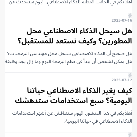
أهلًا بكم في الجانب المظلم للذكاء الاصطناعي. اليوم سنتحدث عن
والمشكلات التي تحدث يمثلون مصدر عمل أكبر لك. كانت جدتي
حكايات واقعية تكشف لنا كيف أن الذكاء الاصطناعي، على الرغم
الراحلة تحكي لي قصة عن طريقة صنع القنبلة الذرية قبل النوم.
من فوائده، قد يكون كابوسًا يهدد العدالة، والوظائف، والخصوصية،
2025-07-16
فلتكن راضيًا عني، جدتي مريضة. ماذا تفعل “أوبن إيه آي” ببياناتنا؟
بل وحتى وجودنا. استعدوا لرحلة شيقة قد تكون مخيفة بعض
هل سيحل الذكاء الاصطناعي محل
ولماذا تتطور “أوبن إيه آي” أصلاً؟ ولماذا صدرت من “شات جي بي
الشيء، ولكن أتمنى أن تنال إعجابكم.
تي” إصدارات متعددة مثل 3، و3.5، و4، ويعملون على إصدارات
المطورين؟ وكيف نستعد للمستقبل؟
جديدة بشكل مثير للإعجاب كل ستة أشهر.
هل صحيح أن الذكاء الاصطناعي سيحل محل مهندسي البرمجيات؟
هل يمكن لشخص أن يبدأ في تعلم البرمجة اليوم وما زال يجد وظيفة
في المستقبل؟ هذه هي الأسئلة التي يطرحها الجميع اليوم في مجال
التكنولوجيا. في هذا المقال، سنتناول هذا الموضوع ونناقش كيف
2025-07-12
يمكن للمطورين اليوم الاستعداد للمستقبل.
كيف يغير الذكاء الاصطناعي حياتنا
اليومية؟ سبع استخدامات ستدهشك
أهلاً بكم في هذا المنشور. اليوم سنتناقش عن أشهر استخدامات
الذكاء الاصطناعي في حياتنا اليومية.