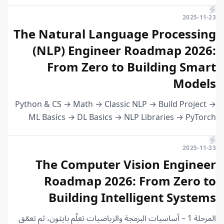
2025-11-23
The Natural Language Processing
(NLP) Engineer Roadmap 2026:
From Zero to Building Smart
Models
Python & CS → Math → Classic NLP → Build Project →
ML Basics → DL Basics → NLP Libraries → PyTorch
TensorFlow/Keras → Build Project → Advanced
Architectures → Build Project → MLOps → Final Project
2025-11-23
The Computer Vision Engineer
Roadmap 2026: From Zero to
Building Intelligent Systems
المرحلة 1 – أساسيات البرمجة والرياضيات تعلّم بايثون، ثم تعمّق