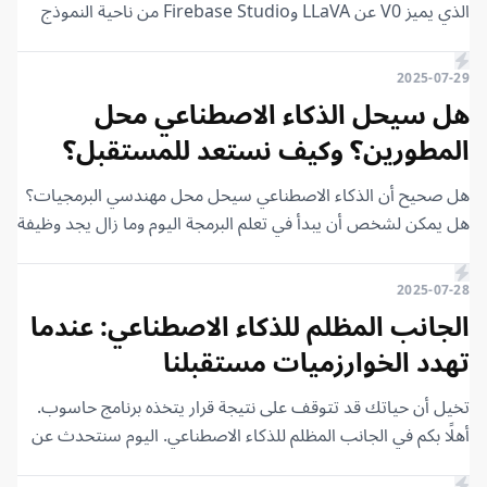
الذي يميز V0 عن LLaVA وFirebase Studio من ناحية النموذج
اللغوي الكبير (LLM)؟ التحدي الكبير اليوم الذي يحاول الجميع الفوز
بسباقه هو أن يصبح النموذج اللغوي الكبير ذكياً بما يكفي ليقدم لك
2025-07-29
نتائج دقيقة.
هل سيحل الذكاء الاصطناعي محل
المطورين؟ وكيف نستعد للمستقبل؟
هل صحيح أن الذكاء الاصطناعي سيحل محل مهندسي البرمجيات؟
هل يمكن لشخص أن يبدأ في تعلم البرمجة اليوم وما زال يجد وظيفة
في المستقبل؟ هذه هي الأسئلة التي يطرحها الجميع اليوم في مجال
التكنولوجيا. في هذا المقال، سنتناول هذا الموضوع ونناقش كيف
2025-07-28
يمكن للمطورين اليوم الاستعداد للمستقبل.
الجانب المظلم للذكاء الاصطناعي: عندما
تهدد الخوارزميات مستقبلنا
تخيل أن حياتك قد تتوقف على نتيجة قرار يتخذه برنامج حاسوب.
أهلًا بكم في الجانب المظلم للذكاء الاصطناعي. اليوم سنتحدث عن
حكايات واقعية تكشف لنا كيف أن الذكاء الاصطناعي، على الرغم