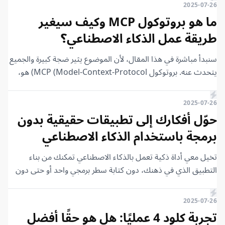
وMidjourney، وغيرها، ارتفعت سمعة الذكاء الاصطناعي بشكل
2025-07-26
كبير. لهذا السبب، قررت أن أجمع لكم اليوم أهم الوظائف المرتبطة
ما هو بروتوكول MCP وكيف سيغير
بالذكاء الاصطناعي، وتعلم الآلة، والتعلم العميق، والتي سيزداد
طريقة عمل الذكاء الاصطناعي؟
الطلب عليها بشكل كبير جدًا خلال السنوات القادمة.
سنبدأ مباشرة في هذا المقال، لأن الموضوع يثير ضجة كبيرة والجميع
يتحدث عنه. بروتوكول MCP (Model-Context-Protocol) هو،
باختصار شديد، بروتوكول أو طريقة للتواصل بين نماذج اللغة الكبيرة
(LLMs) والخدمات الأخرى. لفهم هذا المفهوم، دعنا نرجع قليلًا إلى
2025-07-26
الوراء ونتحدث عن بدايات نماذج اللغة الكبيرة والذكاء الاصطناعي.
حوّل أفكارك إلى تطبيقات حقيقية بدون
برمجة باستخدام الذكاء الاصطناعي
تخيل معي أداة ذكية تعمل بالذكاء الاصطناعي تمكنك من بناء
التطبيق الذي في ذهنك، دون كتابة سطر برمجي واحد أو حتى دون
أن تكون لديك خلفية تقنية أو معرفة بالبرمجة. كل ما هو مطلوب
منك هو أن تتحدث مع هذه الأداة كما لو كنت تتحدث مع شخص
2025-07-26
في محادثة، تتحدث معها بلغة البشر، وليس بلغة المبرمجين.
تجربة كلود 4 عمليًا: هل هو حقًا أفضل