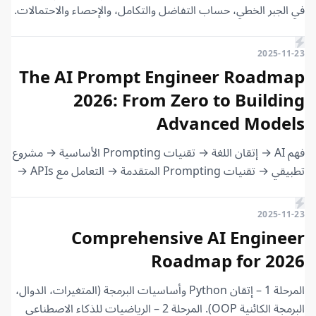
في الجبر الخطي، حساب التفاضل والتكامل، والإحصاء والاحتمالات.
2025-11-23
The AI Prompt Engineer Roadmap
2026: From Zero to Building
Advanced Models
فهم AI → إتقان اللغة → تقنيات Prompting الأساسية → مشروع
تطبيقي → تقنيات Prompting المتقدمة → التعامل مع APIs →
مشروع متقدم → Python للأتمتة → تقييم الأوامر → مشروع
احترافي → بناء سلاسل الأوامر → التخصص (صور صوت كود) →
2025-11-23
مشروع نهائي
Comprehensive AI Engineer
Roadmap for 2026
المرحلة 1 – إتقان Python وأساسيات البرمجة (المتغيرات، الدوال،
البرمجة الكائنية OOP). المرحلة 2 – الرياضيات للذكاء الاصطناعي