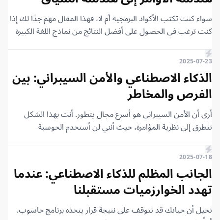
سواء كنت تكتب الأكواد البرمجية أم لا، فهذا المقال مهم جدًا لك إذا
كنت ترغب في الحصول على أفضل النتائج من نماذج اللغة الكبيرة
(LLMs) مثل ChatGPT وغيرها من هذه الأدوات. في هذا المقال،
سنتحدث عن مصطلحين مهمين جدًا: الأول هو هندسة الأوامر
2025-07-23
(Prompt Engineering)، والثاني والأحدث منه هو هندسة السياق
الذكاء الاصطناعي والأمن السيبراني: بين
(Context Engineering)، وهو مصطلح في غاية الأهمية.
الفرص والمخاطر
أرى أن الأمن السيبراني هو أسرع مجال يتطور. أنت بهذا الشكل
تتطرق إلى نظرية المؤامرة، حيث أنني لن أستخدم الحوسبة
السحابية، ولا محركات البحث، ولا برامج التواصل الاجتماعي. الأمر
ليس مجرد كتابة كود عشوائي، ودعنا نتناول هذه النقطة لأنني
2025-07-18
أعارضها بشدة. سأصل إلى نقطة يختلف معي فيها الكثيرون، وأنا
الجانب المظلم للذكاء الاصطناعي: عندما
أولهم. لقد نجح في جعل روبوت المحادثة يمنحه قسيمة خصم بنسبة
تهدد الخوارزميات مستقبلنا
99.99%، فأصبحت تكلفة السيارة دولارًا واحدًا فقط. أين هذا الرجل
ونريد هذا العرض؟ كم تبلغ أسعار السيارات اليوم؟ الذكاء الاصطناعي
تخيل أن حياتك قد تتوقف على نتيجة قرار يتخذه برنامج حاسوب.
يرى أنه بذلك قد أفادك. فالأشخاص المعرضون للاختراق