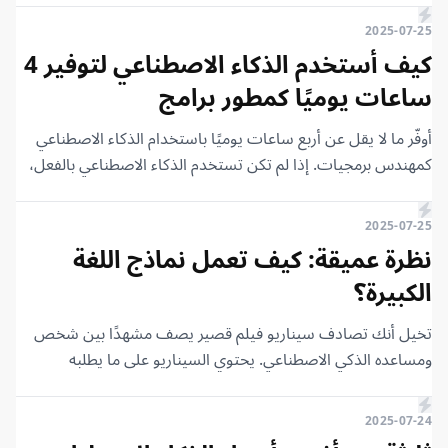
شات جي بي تي؟ مؤخرًا، أعلنت شركة OpenAI عن وكيلها الخاص.
2025-07-25
فما الذي يميز ما أعلنوا عنه عن النموذج الذي نتحدث معه باستمرار
كيف أستخدم الذكاء الاصطناعي لتوفير 4
ونكلفه بإجراء الأبحاث لنا؟ هذا ما سنتعرف عليه في هذا المقال.
ساعات يوميًا كمطور برامج
فلنبدأ.
أوفّر ما لا يقل عن أربع ساعات يوميًا باستخدام الذكاء الاصطناعي
كمهندس برمجيات. إذا لم تكن تستخدم الذكاء الاصطناعي بالفعل،
فأنت متأخر عن الركب. في هذا المقال، سأوضح لك كيف أستخدم
Claude في كل جانب من جوانب سير عملي لأصبح مهندس
2025-07-25
برمجيات أفضل.
نظرة عميقة: كيف تعمل نماذج اللغة
الكبيرة؟
تخيل أنك تصادف سيناريو فيلم قصير يصف مشهدًا بين شخص
ومساعده الذكي الاصطناعي. يحتوي السيناريو على ما يطلبه
الشخص من الذكاء الاصطناعي، ولكن إجابة الذكاء الاصطناعي
ممزقة. لنفترض أن لديك أيضًا آلة سحرية قوية يمكنها أخذ أي نص
2025-07-24
وتقديم تنبؤ معقول بالكلمة التالية. يمكنك حينها إكمال السيناريو