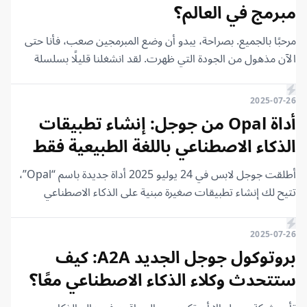
مبرمج في العالم؟
مرحبًا بالجميع. بصراحة، يبدو أن وضع المبرمجين صعب، فأنا حتى
الآن مذهول من الجودة التي ظهرت. لقد انشغلنا قليلًا بسلسلة
n8n، وكنت أود تصوير مقال عن إعلانات Google I/O 2025
والتحديثات العديدة على منتجاتها، وهو خبر ثوري للغاية. لكن، بمجرد
2025-07-26
أن بدأت، أعلنت شركة Anthropic عن Claude 4، وهو خبر من
أداة Opal من جوجل: إنشاء تطبيقات
الصعب أن نتجاوزه.
الذكاء الاصطناعي باللغة الطبيعية فقط
أطلقت جوجل لابس في 24 يوليو 2025 أداة جديدة باسم “Opal”،
تتيح لك إنشاء تطبيقات صغيرة مبنية على الذكاء الاصطناعي
باستخدام اللغة الطبيعية فقط، دون كتابة أي كود.
2025-07-26
بروتوكول جوجل الجديد A2A: كيف
ستتحدث وكلاء الذكاء الاصطناعي معًا؟