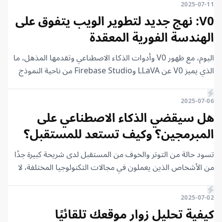
2025-07-11
V0: نهج جديد لتطوير الويب يتفوق على
الهندسة الفورية المعقدة
اليوم، مع ظهور V0 وأدوات الذكاء الاصطناعي وتقدمها المذهل، ما
الذي يميز V0 عن LLaVA وFirebase Studio من ناحية النموذج
اللغوي الكبير (LLM)؟ التحدي الكبير اليوم الذي يحاول الجميع الفوز
بسباقه هو أن يصبح النموذج اللغوي الكبير ذكياً بما يكفي ليقدم لك
2025-07-06
نتائج دقيقة.
هل سيقضي الذكاء الاصطناعي على
المبرمجين؟ وكيف تستعد للمستقبل؟
تسود حالة من التوتر والخوف من المستقبل لدى شريحة كبيرة جدًا
من الأشخاص الذين يعملون في مجالات التكنولوجيا المختلفة، لا
سيما هندسة البرمجيات. ولا يمكننا أن نلوم أي شخص لديه هذا
التخوف، والسبب الرئيسي في ذلك هو الشبح الكبير الذي يلوح في
2025-07-02
الأفق، وهو الذكاء الاصطناعي (AI).
كيفية تحليل زوار موقعك تلقائيًا