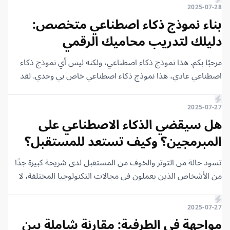
من فوائده، قد يكون كابوسًا يهدد العدالة، والوظائف، والخصوصية،
2025-07-28
بل وحتى وجودنا. استعدوا لرحلة شيقة قد تكون مخيفة بعض
بناء نموذج ذكاء اصطناعي متخصص:
الشيء، ولكن أتمنى أن تنال إعجابكم.
دليلك لتدريب محاميك الرقمي
مرحبًا بكم. هذا نموذج ذكاء اصطناعي، ولكنه ليس أي نموذج ذكاء
اصطناعي عادي، هذا نموذج ذكاء اصطناعي خاص بي وحدي. لقد
علمته ودربته ليكون بمثابة محامٍ، أزوده بملفات قضايا وهو يجيبني
على أسئلة متخصصة جدًا بناءً على القضية التي لديه.
2025-07-27
هل سيقضي الذكاء الاصطناعي على
المبرمجين؟ وكيف تستعد للمستقبل؟
تسود حالة من التوتر والخوف من المستقبل لدى شريحة كبيرة جدًا
من الأشخاص الذين يعملون في مجالات التكنولوجيا المختلفة، لا
سيما هندسة البرمجيات. ولا يمكننا أن نلوم أي شخص لديه هذا
التخوف، والسبب الرئيسي في ذلك هو الشبح الكبير الذي يلوح في
2025-07-27
الأفق، وهو الذكاء الاصطناعي (AI).
مواجهة في الطرفية: مقارنة شاملة بين