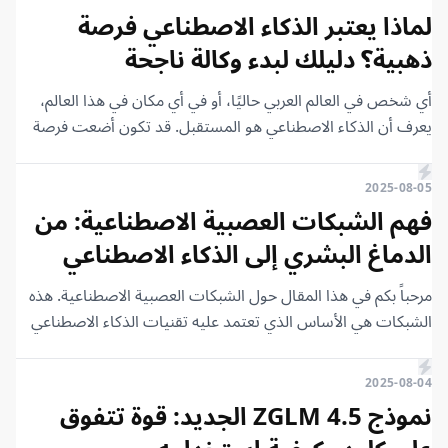
التجربة. لذلك، أتيتكم اليوم بالخلاصة. لا تقلقوا، فأغلب أو كل
المرحلة 13 – إنشاء واجهات برمجية لعمليات تعلم الآلة (MLOps)
لماذا يعتبر الذكاء الاصطناعي فرصة
وتغليف النماذج (FastAPI للتواصل). المرحلة 14 – تغليف النماذج
الأدوات التي أستخدمها مجانية، وستتمكنون من تجربة كل الأدوات
ذهبية؟ دليلك لبدء وكالة ناجحة
والمراقبة المستمرة للنشر السحابي (Docker لتغليف النموذج
التي أستخدمها اليوم مجانًا. إذا كنتم مهتمين بالذكاء الاصطناعي
ونشره). المرحلة 15 – المشروع النهائي المتكامل (بناء وتدريب
والمستقبل والأعمال، فكونوا متابعين أولاً بأول لأن الفترة القادمة
أي شخص في العالم العربي حاليًا، أو في أي مكان في هذا العالم،
سنتحدث كثيرًا عن هذه الأمور. بدون إطالة، لنبدأ.
وتغليف ونشر نظام ذكاء اصطناعي متكامل للإنتاج).
يعرف أن الذكاء الاصطناعي هو المستقبل. قد تكون أضعت فرصة
البيتكوين، أو الدروب شيبينج، أو التداول، أو كل الفرص التي ظهرت
سابقًا. لكننا سنرى معًا خطوة بخطوة لماذا يعتبر الذكاء الاصطناعي
2025-08-05
هو التجربة الذهبية التالية والفرصة الذهبية الكبرى.
فهم الشبكات العصبية الاصطناعية: من
الدماغ البشري إلى الذكاء الاصطناعي
مرحباً بكم في هذا المقال حول الشبكات العصبية الاصطناعية. هذه
الشبكات هي الأساس الذي تعتمد عليه تقنيات الذكاء الاصطناعي
الحديثة، مما يتيح للآلات القدرة على التعلم والتعرف على الأنماط
واتخاذ القرارات بشكل مستقل.
2025-08-04
نموذج ZGLM 4.5 الجديد: قوة تتفوق