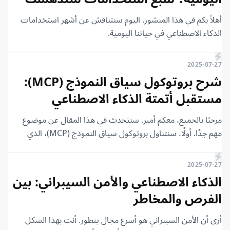
على Gemini CLI، وClaude Code، وCodex CLI من OpenAI.
المقال.
أهلاً بكم في هذا المنشور. اليوم سنتناقش عن أشهر استخدامات
الذكاء الاصطناعي في حياتنا اليومية.
2025-07-27
شرح بروتوكول سياق النموذج (MCP):
مستقبل أتمتة الذكاء الاصطناعي
مرحبًا بالجميع، معكم أمير. سنتحدث في هذا المقال عن موضوع
مهم جدًا. أولًا، سنتناول بروتوكول سياق النموذج (MCP)، الذي
أحدث شهرة وضجة كبيرة حاليًا في عالم أتمتة الذكاء الاصطناعي،
خاصة في الأسبوع الأخير، على الرغم من وجوده منذ نوفمبر 2024.
2025-07-27
سبب هذه الضجة هو توفر أدوات تمكّنك من استخدامه الآن. في
الذكاء الاصطناعي والأمن السيبراني: بين
السابق، كانت الفكرة نظرية إلى حد ما، ولم تطبقها الشركات على
الفرص والمخاطر
أرض الواقع. أما الآن، فقد بدأت العديد من الشركات في تطبيقها،
ويبدو أن المزيد من الشركات ستحذو حذوها.
أرى أن الأمن السيبراني هو أسرع مجال يتطور. أنت بهذا الشكل