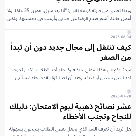
تمنحون الفرصة للخريجين الجدد؟ يمكنني العمل براتب قليل أو حتى
وردنا تعليق من قارئة كريمة تقول: “أنا ربة منزل، عمري 35 عامًا، ولا
بدون مقابل في البداية.” “يا صديقي، الأمر ليس هكذا. نحن لا نوظف
أعمل حاليًا. أشعر بعدم الرضا عن حياتي وأرغب في تحسينها، ولكني
مبتدئين لأسباب محددة. تفضل بالجلوس، وسأشرح لك وجهة نظرنا
لا أعرف ما هو المجال المناسب لي الذي يمكنني من خلاله تحقيق
كأصحاب عمل.”
دخل. هل تنصحني بالبرمجة، أم تصميم الجرافيك، أم التجارة
2025-08-04
الإلكترونية؟ أخشى أن أبدأ ولا أصل إلى نتيجة، أو أن العمل عبر
كيف تنتقل إلى مجال جديد دون أن تبدأ
الإنترنت قد لا يناسب وضعي. أتمنى أن أجد نصيحة.”
من الصفر
مرحبًا بكم في هذا المقال. منذ فترة، جاء أحد الطلاب الذين تخرجوا
لدينا قبل سنتين أو ثلاث، وبعد أن لعبنا كرة القدم، جاء ليسألني
سؤالاً، قال: “لقد رأيت حسابك على تليغرام ووجدتك تنشر وظائف
في عالم الويب 3”.
2025-07-28
عشر نصائح ذهبية ليوم الامتحان: دليلك
للنجاح وتجنب الأخطاء
هل تريد أن تعرف السر الذي يجعل بعض الطلاب ينجحون بسهولة