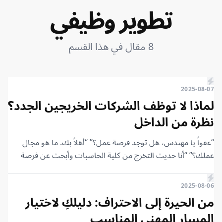
تطوير وظيفي
8 مقال في هذا القسم
2025-08-07
لماذا لا توظف الشركات الخريجين الجدد؟
نظرة من الداخل
“عفواً يا مهندس، هل توجد فرصة عمل؟” “أهلاً بك. ما هو مجال
عملك؟” “أنا حديث التخرج من كلية الحاسبات وأبحث عن فرصة
عمل كمبرمج.” “ممتاز. ما هي لغات البرمجة التي تتقنها أو الدورات
التي حصلت عليها؟” “في الحقيقة، ليس لدي خبرة عملية بعد. كنت
2025-08-06
أجيد المشاريع في الكلية.” “إذًا أنت بدون خبرة عملية على الإطلاق.
من الحيرة إلى الاحتراف: دليلكِ لاختيار
انظر، سأكون صريحًا معك، نحن لا نوظف مبتدئين حاليًا، بل نبحث
المسار المهني المناسب
عن مرشحين بخبرة سنة أو سنتين على الأقل.” “ولكن لماذا؟ لماذا لا