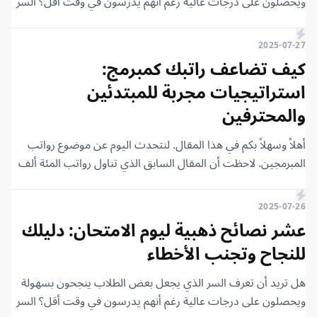
ويحصلون على درجات عالية رغم أنهم يدرسون في وقت أقل؟ السر
ليس فقط في المذاكرة، بل في كيفية التعامل مع يوم الامتحان. في
هذا المقال، سأشارك معك عشر نصائح ذهبية تضمن لك تجاوز
2025-07-27
الامتحان بثقة وتركيز، وتجنب الأخطاء التي قد تقع فيها وتضيع عليك
كيف تضاعف راتبك كمبرمج:
درجات ثمينة. تابع القراءة حتى النهاية، فالنصيحة الأخيرة مهمة جدًا
استراتيجيات مجربة للمبتدئين
وقد تكون هي المفتاح الذي يفتح لك باب النجاح والتفوق.
والمحترفين
أهلاً وسهلاً بكم في هذا المقال. لنتحدث اليوم عن موضوع رواتب
المبرمجين. لاحظت أن المقال السابق الذي تناول رواتب المئة ألف
دولار قد حظي بتفاعل كبير وانتشر بشكل واسع، ويبدو أن هذا
الموضوع يثير اهتمامكم. لذلك، قررت أن أستكمل الحديث فيه
2025-07-26
وأشارككم بعض النقاط الإضافية التي قد تستفيدون منها. الهدف هو
عشر نصائح ذهبية ليوم الامتحان: دليلك
تناول الموضوعات التي تودون قراءتها لتعم الفائدة.
للنجاح وتجنب الأخطاء
هل تريد أن تعرف السر الذي يجعل بعض الطلاب ينجحون بسهولة
ويحصلون على درجات عالية رغم أنهم يدرسون في وقت أقل؟ السر