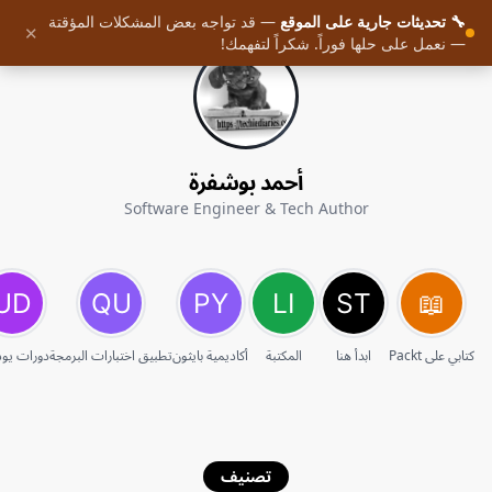
🔧 تحديثات جارية على الموقع
— قد تواجه بعض المشكلات المؤقتة
✕
— نعمل على حلها فوراً. شكراً لتفهمك!
أحمد بوشفرة
Software Engineer & Tech Author
كتابي على Packt
ابدأ هنا
المكتبة
أكاديمية بايثون
تطبيق اختبارات البرمجة
دورات يو
تصنيف