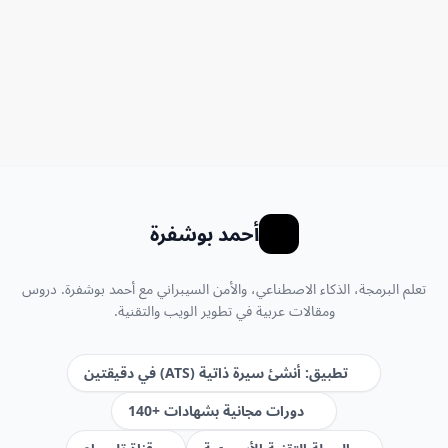
الموضوع يثير اهتمامكم. لذلك، قررت أن أستكمل الحديث فيه
وأشارككم بعض النقاط الإضافية التي قد تستفيدون منها. الهدف هو
تناول الموضوعات التي تودون قراءتها لتعم الفائدة.
أحمد بوشفرة
تعلم البرمجة، الذكاء الاصطناعي، والأمن السيبراني مع أحمد بوشفرة. دروس
ومقالات عربية في تطوير الويب والتقنية.
تطبيق: أنشئ سيرة ذاتية (ATS) في دقيقتين
دورات مجانية بشهادات +140