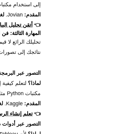
إلى استخدام مكتبات Numpy و Pandas بكفاءة لتحليل مجموعات البيانات ا
المقدم:
Jovian.
لغ
👈
أتقن تحليل البيانات ال
المهارة الثالثة: فن
تحليلك الرائع لا قي
نتائجك إلى تصورات مرئية (charts) ولوحات معلومات (shboards
التصور عبر البرمجة
لماذا؟
لتعلم كيفية 
مكتبات Python مثل Matplotlib و Seaborn.
المقدم:
Kaggle.
لغ
👈
تعلم إنشاء الرسو
التصور عبر أدوات ذكاء