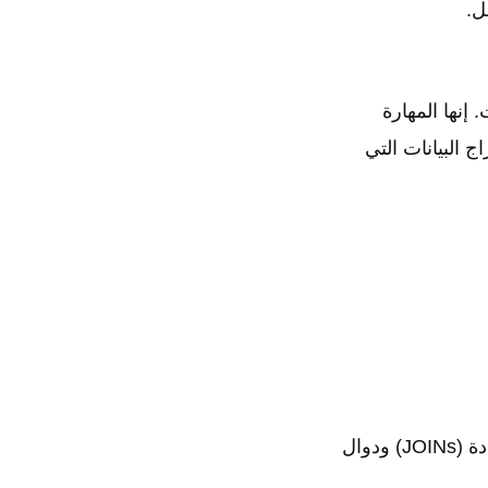
ل.
بيانات. إنها المهارة
ج البيانات التي
لتنتقل من الاستعلامات البسيطة إلى المعقدة التي تتضمن ربط جداول متعددة (JOINs) ودوال