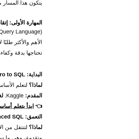
يتكون هذا المسار م
المهارة الأولى: إتقان
الأهم والأكثر طلبًا
تحتاجها بدقة وكفاءة. هذا ال
البداية:
tro to SQL
لماذا؟
لتعلم الأساسيات ف
المقدم:
Kaggle.
لغ
👈
ابدأ بتعلم أساسيات SQL 
التعمق:
nced SQL
لماذا؟
متقدمة، وهي ما ست