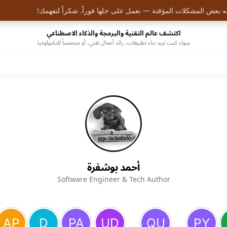
 بعض المشكلات المؤقتة — نعمل على حلها فوراً. شكراً لتفهمك!
اكتشف عالم التقنية والبرمجة والذكاء الاصطناعي
سواء كنت تريد بناء تطبيقات، رائد أعمال تقني، أو متحمساً للتكنولوجيا
أحمد بوشفرة
Software Engineer & Tech Author