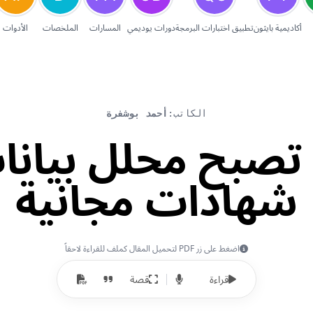
أكاديمية بايثون
تطبيق اختبارات البرمجة
دورات يوديمي
المسارات
الملخصات
الأدوات
الكاتب:
أحمد بوشفرة
شهادات مجانية
اضغط على زر PDF لتحميل المقال كملف للقراءة لاحقاً
قراءة
قصة