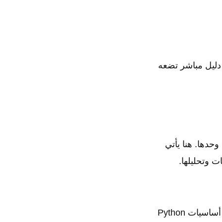
رة، تحتاج إلى إثباتها. هذه الشارة من HackerRank هي دليل مباشر تضعه
عندما تكون البيانات غير نظيفة أو تحتاج إلى معالجة إحصائية معقدة، لا تكفي SQL وحدها. هنا يأتي
لأنها مصممة خصيصًا لهذه المهمة. ستأخذك خطوة بخطوة من أساسيات Python