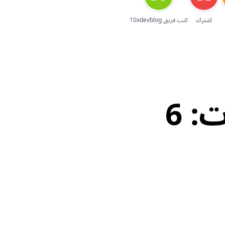
اشترك
كتب فريق 10xdevblog
كيف تصبح محلل بيانات: 6