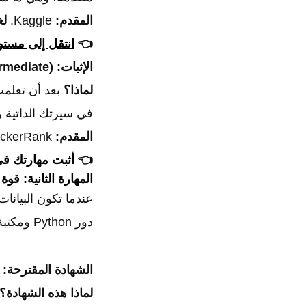
المقدم:
Kaggle.
لغ
👈
انتقل إلى مستوى متق
الإثبات:
ermediate)
لماذا؟
في سيرتك الذاتية و
المقدم:
HackerRank.
👈
أثبت مهارتك في SQL بشهادة معتمدة من
المهارة الثانية: قوة التحليل 
دور Python ومكتبة Pandas، الأداة المفضلة لعلماء ومحللي البيانات لتنظيف البيانات وتحليلها.
الشهادة المقترحة:
لماذا هذه الشهادة؟