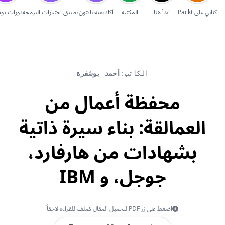
إلغاء
كتابي على Packt
ابدأ هنا
المكتبة
أكاديمية بايثون
تطبيق اختبارات البرمجة
دورات يو
الكاتب:
أحمد بوشفرة
محفظة أعمال من
العمالقة: بناء سيرة ذاتية
بشهادات من هارفارد،
جوجل، و IBM
اضغط على زر PDF لتحميل المقال كملف للقراءة لاحقاً