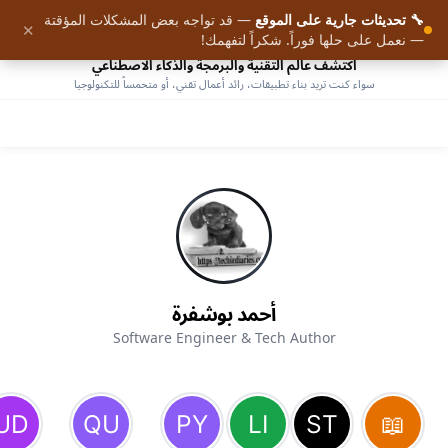
🔧 تحديثات جارية على الموقع
— قد تواجه بعض المشكلات المؤقتة
9
✕
الرئيسية
— نعمل على حلها فوراً. شكراً لتفهمك!
اكتشف عالم التقنية والبرمجة والذكاء الاصطناعي
سواء كنت تريد بناء تطبيقات، رائد أعمال تقني، أو متحمساً للتكنولوجيا
أحمد بوشفرة
Software Engineer & Tech Author
AHMED BOUCHEFRA
ahmedbouchefra.com
تفعيل الجرس أو الاشتراك