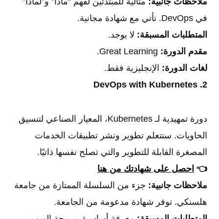
ملاحظات جانبية:
مثالية للمبتدئين لفهم “ماذا” و”لماذا”
في DevOps. تأتي مع شهادة مجانية.
المتطلبات المسبقة:
لا يوجد.
مقدم الدورة:
Great Learning.
لغات الدورة:
الإنجليزية فقط.
2. DevOps with Kubernetes
دورة تمهيدية لـ Kubernetes، المعيار الصناعي لتنسيق
الحاويات. ستتعلم تطوير ونشر تطبيقات الخدمات
المصغرة القابلة للتطوير والتي تصلح نفسها ذاتيًا.
👈
احصل على شهادتك من هنا
ملاحظات جانبية:
جزء من السلسلة الممتازة من جامعة
هلسنكي. توفر شهادة مدعومة من الجامعة.
المتطلبات المسبقة:
معرفة أساسية ببرمجة الويب