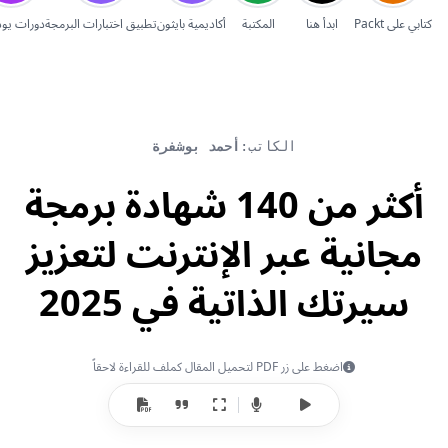
إلغاء
كتابي على Packt
ابدأ هنا
المكتبة
أكاديمية بايثون
تطبيق اختبارات البرمجة
دورات يو
الكاتب:
أحمد بوشفرة
أكثر من 140 شهادة برمجة
مجانية عبر الإنترنت لتعزيز
سيرتك الذاتية في 2025
اضغط على زر PDF لتحميل المقال كملف للقراءة لاحقاً