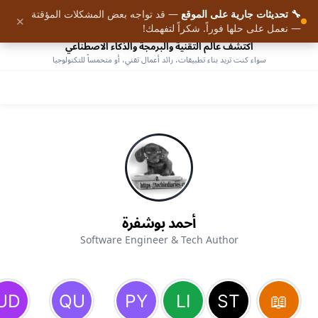
🔧 تحديثات جارية على الموقع
— قد تواجه بعض المشكلات المؤقتة
9
✕
الرئيسية
— نعمل على حلها فوراً. شكراً لتفهمك!
اكتشف عالم التقنية والبرمجة والذكاء الاصطناعي
سواء كنت تريد بناء تطبيقات، رائد أعمال تقني، أو متحمساً للتكنولوجيا
أحمد بوشفرة
Software Engineer & Tech Author
AHMED BOUCHEFRA
ahmedbouchefra.com
تفعيل الجرس أو الاشتراك