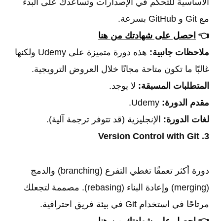
الأساسية للتحكم في الإصدارات وتساعدك على البدء
مع Git و GitHub بسرعة.
👈
احصل على شهادتك من هنا
ملاحظات جانبية:
هذه دورة متميزة على Udemy ولكنها
غالبًا ما تكون متاحة مجانًا خلال العروض الترويجية.
المتطلبات المسبقة:
لا يوجد.
مقدم الدورة:
Udemy.
لغات الدورة:
الإنجليزية (قد تتوفر ترجمة آلية).
3. Version Control with Git
دورة أكثر تعمقًا تغطي التفرع (branching) والدمج
(merging) وإعادة البناء (rebasing). مصممة لتجعلك
مرتاحًا في استخدام Git في بيئة فريق احترافية.