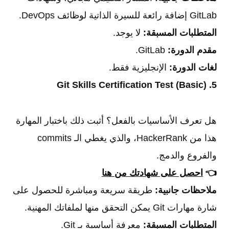
GitLab إضافة رائعة للسيرة الذاتية لوظائف DevOps.
المتطلبات المسبقة:
لا يوجد.
مقدم الدورة:
GitLab.
لغات الدورة:
الإنجليزية فقط.
5. Git Skills Certification Test (Basic)
هل تعرف الأساسيات بالفعل؟ أثبت ذلك باختبار المهارة
هذا من HackerRank، والذي يغطي الـ commits
والفروع والدمج.
👈
احصل على شهادتك من هنا
ملاحظات جانبية:
طريقة سريعة ومباشرة للحصول على
شارة مهارات Git يمكن التحقق منها لملفاتك المهنية.
المتطلبات المسبقة:
معرفة أساسية بـ Git.