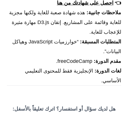
👈
احصل على شهادتك من هنا
ملاحظات جانبية:
هذه شهادة صعبة للغاية ولكنها مجزية
للغاية وقائمة على المشاريع. إتقان D3.js مهارة مثيرة
للإعجاب للغاية.
المتطلبات المسبقة:
“خوارزميات JavaScript وهياكل
البيانات”.
مقدم الدورة:
freeCodeCamp.
لغات الدورة:
الإنجليزية فقط للمحتوى التعليمي
الأساسي.
هل لديك سؤال أو استفسار؟ اترك تعليقاً بالأسفل: