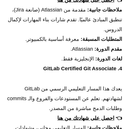
👈
احصل على شهادتك من هنا
ملاحظات جانبية:
مقدمة من Atlassian (صانعة Jira)،
تنطبق المبادئ عالميًا. تقدم شارات بناء المهارات لإكمال
الدروس.
المتطلبات المسبقة:
معرفة أساسية بالكمبيوتر.
مقدم الدورة:
Atlassian.
لغات الدورة:
الإنجليزية فقط.
4. GitLab Certified Git Associate
يعدك هذا المسار التعليمي الرسمي من GitLab
لشهادتهم. تعلم عن المستودعات والفروع والـ commits
وطلبات الدمج مباشرة من المصدر.
👈
احصل على شهادتك من هنا
ملاحظات جانبية:
المسار التعليمي مجاني، وشهادات