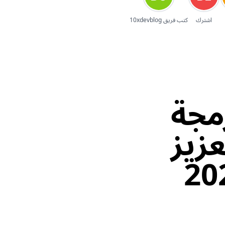
اشترك
كتب فريق 10xdevblog
ة برمجة
عزيز