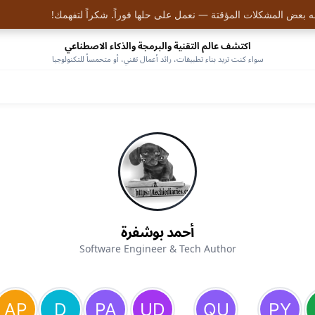
 بعض المشكلات المؤقتة — نعمل على حلها فوراً. شكراً لتفهمك!
اكتشف عالم التقنية والبرمجة والذكاء الاصطناعي
سواء كنت تريد بناء تطبيقات، رائد أعمال تقني، أو متحمساً للتكنولوجيا
أحمد بوشفرة
Software Engineer & Tech Author