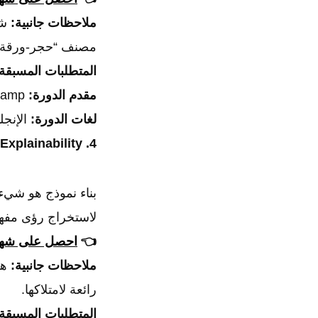
ملاحظات جانبية:
مصنف “حجر-ورقة-
المتطلبات المسبقة
مقدم الدورة:
freeCodeCamp.
لغات الدورة:
الإنجل
4. Machine Learning Explainability
بناء نموذج هو شيء
لاستخراج رؤى مفهو
👈
احصل على شهاد
ملاحظات جانبية:
رائعة لامتلاكها.
المتطلبات المسبقة