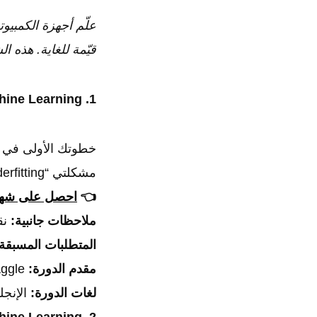
علّم أجهزة الكمبيو
قيّمة للغاية. هذه 
1. Intro to Machine Learning
خطوتك الأولى في تع
مشكلتي “underfitting” و “overfitting”، وقم ببناء نماذجك الأولى باستخدام مكتبة Scikit-learn.
👈
احصل على شهاد
ملاحظات جانبية:
نقطة
المتطلبات المسبقة
مقدم الدورة:
Kaggle.
لغات الدورة:
الإنجل