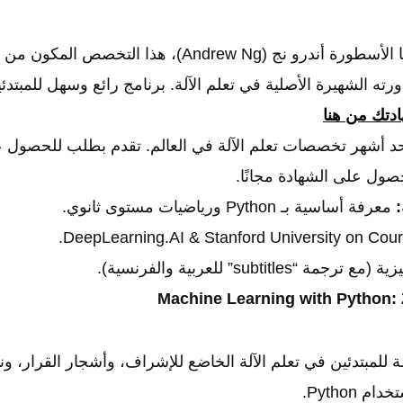
يشارك في تدريسها الأسطورة أندرو نج (Andrew Ng)، هذا ال
رته الشهيرة الأصلية في تعلم الآلة. برنامج رائع وسهل للمبتدئي
تك من هنا
د أشهر تخصصات تعلم الآلة في العالم. تقدم بطلب للحصول ع
:
معرفة أساسية بـ Python ورياضيات مستوى ثانوي.
 ترجمة “subtitles” للعربية والفرنسية).
للمبتدئين في تعلم الآلة الخاضع للإشراف، وأشجار القرار، ونم