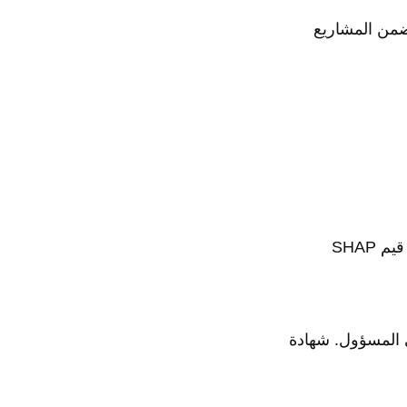
ظى باحترام كبير وهي مجانية 100%. تتضمن المشاريع
يتخذ تنبؤات معينة هو شيء آخر. تعلم تقنيات مثل قيم SHAP
طناعي المسؤول. شهادة