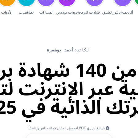
أكاديمية بايثون
تطبيق اختبارات البرمجة
دورات يوديمي
المسارات
الملخصات
الأدوات
الكاتب:
أحمد بوشفرة
أكثر من 140 شهاد
ة عبر الإنترنت لت
ك الذاتية في 2025
اضغط على زر PDF لتحميل المقال كملف للقراءة لاحقاً